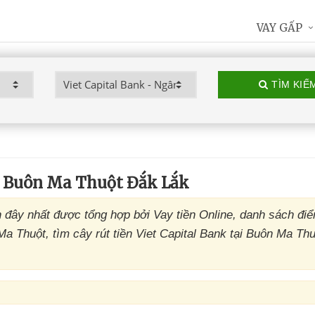
VAY GẤP
TÌM KIẾ
k Buôn Ma Thuột Đắk Lắk
đây nhất được tổng hợp bởi Vay tiền Online, danh sách đi
 Thuột, tìm cây rút tiền Viet Capital Bank tại Buôn Ma Th