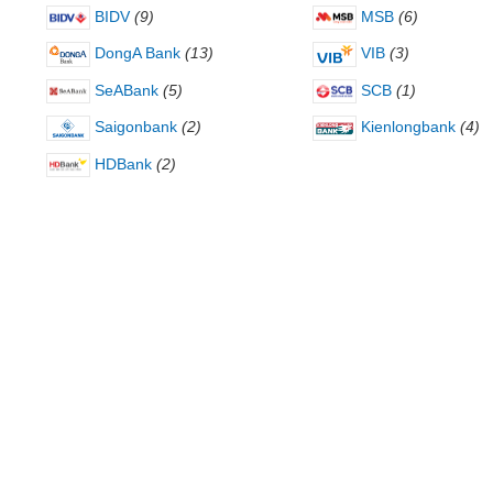
BIDV
(9)
MSB
(6)
DongA Bank
(13)
VIB
(3)
SeABank
(5)
SCB
(1)
Saigonbank
(2)
Kienlongbank
(4)
HDBank
(2)