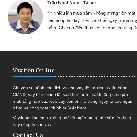
Cấn Văn Lực -
 mang tiền mặt mình đều vay
Tôi kinh doa
ẻ ngay là mình lại tiếp tục mua
hàng, nhờ biết đ
nternet là dùng được
quyết được côn
Vay tiền Online
Chuyên so sánh các dịch vụ cho vay tiền online uy tín bằng
CMND, vay tiền online lãi suất 0 nhanh nhất không cần gặp
mặt, tổng hợp các web vay tiền online trong ngày từ các ngân
hàng và công ty tài chính tại Việt Nam
Vaytienonline.com không phải là ngân hàng, tổ chức tín dụng
hay công ty cho vay!
Contact Us