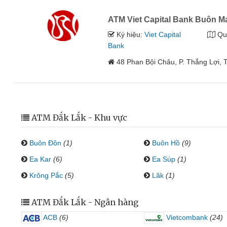
ATM Viet Capital Bank Buôn M
Ký hiệu:
Viet Capital
Qu
Bank
48 Phan Bội Châu, P. Thắng Lợi, 
ATM Đắk Lắk - Khu vực
Buôn Đôn
(1)
Buôn Hồ
(9)
Ea Kar
(6)
Ea Súp
(1)
Krông Pắc
(5)
Lăk
(1)
ATM Đắk Lắk - Ngân hàng
ACB
(6)
Vietcombank
(24)