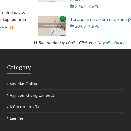
 Tạp hóa
24/09 -
28
nh buôn bán nhỏ lẻ nhiều lúc cần vốn nhập
cần
Tải app gimo có lừa đảo không
ến website qua bạn bè giới thiệu tôi đã giải
đư
20/09 -
40
g việc của mình nhanh chóng
Bạn muốn vay tiền? - Click xem
Vay tiền Online
Category
Vay tiền Online
Vay tiền Không Lãi Suất
Kiểm tra nợ xấu
Liên hệ