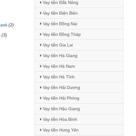
Vay tiền Đắk Nông
Vay tiền Điện Biên
Vay tiền Đồng Nai
Bank
(2)
Vay tiền Đồng Tháp
k
(3)
Vay tiền Gia Lai
Vay tiền Hà Giang
Vay tiền Hà Nam
Vay tiền Hà Tĩnh
Vay tiền Hải Dương
Vay tiền Hải Phòng
Vay tiền Hậu Giang
Vay tiền Hòa Bình
Vay tiền Hưng Yên