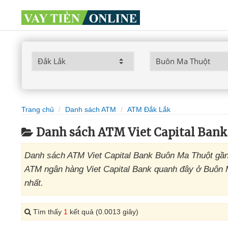
Trang chủ
Danh sách ATM
ATM Đắk Lắk
Danh sách ATM Viet Capital Ban
Danh sách ATM Viet Capital Bank Buôn Ma Thuột gần 
ATM ngân hàng Viet Capital Bank quanh đây ở Buôn Ma
nhất.
Tìm thấy
1
kết quả (0.0013 giây)