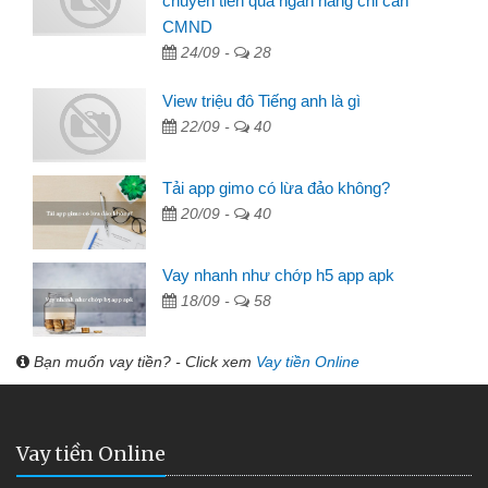
chuyển tiền qua ngân hàng chỉ cần
CMND
24/09 -
28
View triệu đô Tiếng anh là gì
22/09 -
40
Tải app gimo có lừa đảo không?
20/09 -
40
Vay nhanh như chớp h5 app apk
18/09 -
58
Bạn muốn vay tiền? - Click xem
Vay tiền Online
Vay tiền Online