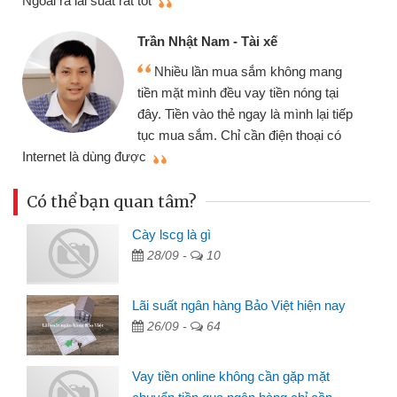
Ngoài ra lãi suất rất tốt
Trần Nhật Nam - Tài xế
Nhiều lần mua sắm không mang
tiền mặt mình đều vay tiền nóng tại
đây. Tiền vào thẻ ngay là mình lại tiếp
tục mua sắm. Chỉ cần điện thoại có
mì
Internet là dùng được
Có thể bạn quan tâm?
Cày lscg là gì
28/09 -
10
Lãi suất ngân hàng Bảo Việt hiện nay
26/09 -
64
Vay tiền online không cần gặp mặt