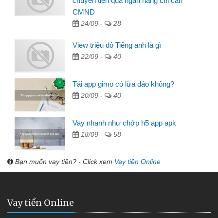
chuyển tiền qua ngân hàng chỉ cần
CMND
24/09 -
28
View triệu đô Tiếng anh là gì
22/09 -
40
Tải app gimo có lừa đảo không?
20/09 -
40
Vay nhanh như chớp h5 app apk
18/09 -
58
Bạn muốn vay tiền? - Click xem
Vay tiền Online
Vay tiền Online