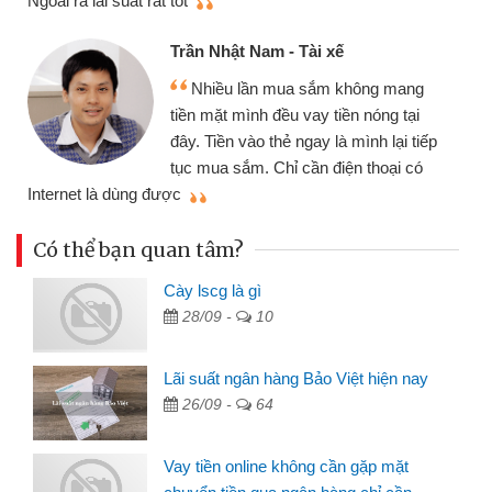
Ngoài ra lãi suất rất tốt
Trần Nhật Nam - Tài xế
Nhiều lần mua sắm không mang
tiền mặt mình đều vay tiền nóng tại
đây. Tiền vào thẻ ngay là mình lại tiếp
tục mua sắm. Chỉ cần điện thoại có
mì
Internet là dùng được
Có thể bạn quan tâm?
Cày lscg là gì
28/09 -
10
Lãi suất ngân hàng Bảo Việt hiện nay
26/09 -
64
Vay tiền online không cần gặp mặt