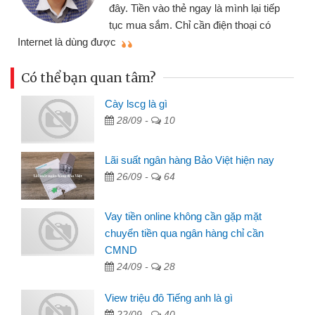
đây. Tiền vào thẻ ngay là mình lại tiếp
tục mua sắm. Chỉ cần điện thoại có
mì
Internet là dùng được
Có thể bạn quan tâm?
Cày lscg là gì
28/09 -
10
Lãi suất ngân hàng Bảo Việt hiện nay
26/09 -
64
Vay tiền online không cần gặp mặt
chuyển tiền qua ngân hàng chỉ cần
CMND
24/09 -
28
View triệu đô Tiếng anh là gì
22/09 -
40