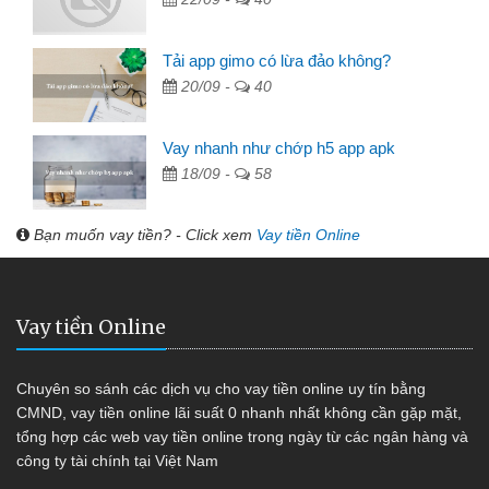
Tải app gimo có lừa đảo không?
20/09 -
40
Vay nhanh như chớp h5 app apk
18/09 -
58
Bạn muốn vay tiền? - Click xem
Vay tiền Online
Vay tiền Online
Chuyên so sánh các dịch vụ cho vay tiền online uy tín bằng
CMND, vay tiền online lãi suất 0 nhanh nhất không cần gặp mặt,
tổng hợp các web vay tiền online trong ngày từ các ngân hàng và
công ty tài chính tại Việt Nam