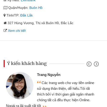
Ký hiệu:
Eximbank
Quận/Huyện:
Buôn Hồ
Tỉnh/TP:
Đắk Lắk
327 Hùng Vương, Thị xã Buôn Hồ, Đắc Lắc
Xem chi tiết
Ý kiến khách hàng
Đoàn Hữu Cảnh
Mình cần tiền gấp nên định cầm cố
e
chiếc xe wave nhưng thật may đã có
gói vay tiền bằng CMND online không
h
cần gặp mặt nên rất tiện lợi, sẽ giới
thiệu cho bạn bè biết
q