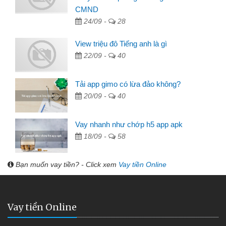
CMND
24/09 -
28
View triệu đô Tiếng anh là gì
22/09 -
40
Tải app gimo có lừa đảo không?
20/09 -
40
Vay nhanh như chớp h5 app apk
18/09 -
58
Bạn muốn vay tiền? - Click xem
Vay tiền Online
Vay tiền Online