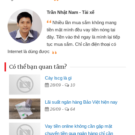
Cấn Văn Lực - Tạp hóa
Tôi kinh doanh buôn bán nhỏ lẻ
nhiều lúc cần vốn nhập hàng, nhờ biết
đến website qua bạn bè giới thiệu tôi
p
đã giải quyết được công việc của
mình nhanh chóng
t
Có thể bạn quan tâm?
Cày lscg là gì
28/09 -
10
Lãi suất ngân hàng Bảo Việt hiện nay
26/09 -
64
Vay tiền online không cần gặp mặt
chuyển tiền qua ngân hàng chỉ cần