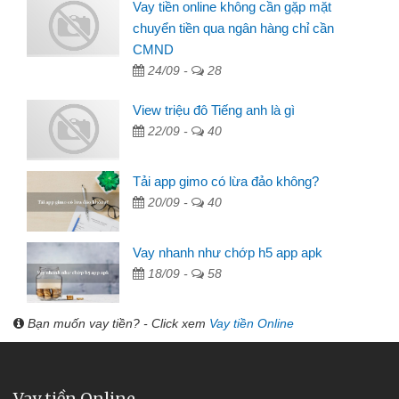
Vay tiền online không cần gặp mặt
chuyển tiền qua ngân hàng chỉ cần
CMND
24/09 -
28
View triệu đô Tiếng anh là gì
22/09 -
40
Tải app gimo có lừa đảo không?
20/09 -
40
Vay nhanh như chớp h5 app apk
18/09 -
58
Bạn muốn vay tiền? - Click xem
Vay tiền Online
Vay tiền Online