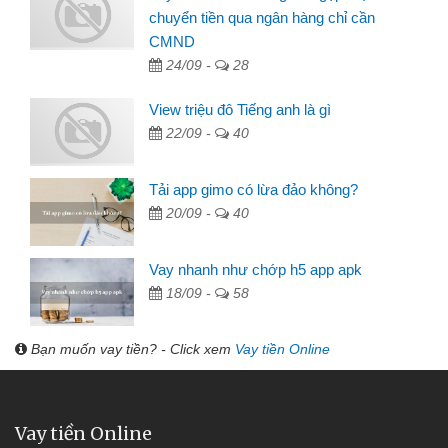
chuyển tiền qua ngân hàng chỉ cần
CMND
24/09 -
28
View triệu đô Tiếng anh là gì
22/09 -
40
Tải app gimo có lừa đảo không?
20/09 -
40
Vay nhanh như chớp h5 app apk
18/09 -
58
Bạn muốn vay tiền? - Click xem
Vay tiền Online
Vay tiền Online