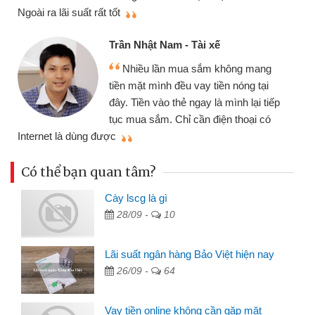
thiệu cho bạn bè biết
Cấn Văn Lực - Tạ
Nam - Tài xế
Tôi kinh doanh 
ần mua sắm không mang
nhiều lúc cần vốn 
nh đều vay tiền nóng tại
đến website qua bạn
o thẻ ngay là mình lại tiếp
đã giải quyết được
. Chỉ cần điện thoại có
mình nhanh chóng
Có thể bạn quan tâm?
Cày lscg là gì
28/09 -
10
Lãi suất ngân hàng Bảo Việt hiện nay
26/09 -
64
Vay tiền online không cần gặp mặt