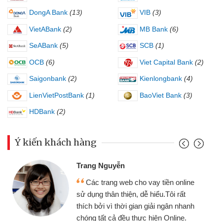
DongA Bank
(13)
VIB
(3)
VietABank
(2)
MB Bank
(6)
SeABank
(5)
SCB
(1)
OCB
(6)
Viet Capital Bank
(2)
Saigonbank
(2)
Kienlongbank
(4)
LienVietPostBank
(1)
BaoViet Bank
(3)
HDBank
(2)
Ý kiến khách hàng
Đoàn Hữu Cảnh
yễn
Mình cần tiền 
g web cho vay tiền online
chiếc xe wave như
 thiện, dễ hiểu.Tôi rất
gói vay tiền bằng
 thời gian giải ngân nhanh
cần gặp mặt nên rất
ả đều thực hiện Online.