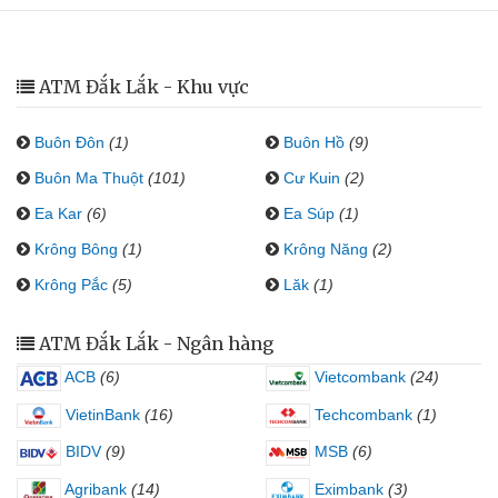
ATM Đắk Lắk - Khu vực
Buôn Đôn
(1)
Buôn Hồ
(9)
Buôn Ma Thuột
(101)
Cư Kuin
(2)
Ea Kar
(6)
Ea Súp
(1)
Krông Bông
(1)
Krông Năng
(2)
Krông Pắc
(5)
Lăk
(1)
ATM Đắk Lắk - Ngân hàng
ACB
(6)
Vietcombank
(24)
VietinBank
(16)
Techcombank
(1)
BIDV
(9)
MSB
(6)
Agribank
(14)
Eximbank
(3)