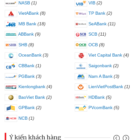
NASB
(1)
VIB
(2)
VietABank
(8)
TP Bank
(2)
MB Bank
(18)
SeABank
(11)
ABBank
(9)
SCB
(11)
SHB
(8)
OCB
(8)
OceanBank
(3)
Viet Capital Bank
(4)
CBBank
(1)
Saigonbank
(2)
PGBank
(3)
Nam A Bank
(3)
Kienlongbank
(4)
LienVietPostBank
(1)
BaoViet Bank
(2)
HDBank
(5)
GPBank
(2)
PVcomBank
(5)
NCB
(1)
Ý kiến khách hàng