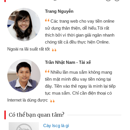
Đoàn Hữu Cảnh
yễn
Mình cần tiền 
g web cho vay tiền online
chiếc xe wave như
 thiện, dễ hiểu.Tôi rất
gói vay tiền bằng
 thời gian giải ngân nhanh
cần gặp mặt nên rất
ả đều thực hiện Online.
thiệu cho bạn bè biết
Cấn Văn Lực - Tạ
Nam - Tài xế
Tôi kinh doanh 
ần mua sắm không mang
nhiều lúc cần vốn 
nh đều vay tiền nóng tại
đến website qua bạn
o thẻ ngay là mình lại tiếp
đã giải quyết được
. Chỉ cần điện thoại có
mình nhanh chóng
Có thể bạn quan tâm?
Cày lscg là gì