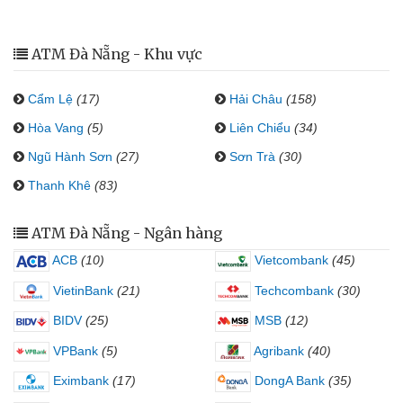
ATM Đà Nẵng - Khu vực
Cẩm Lệ
(17)
Hải Châu
(158)
Hòa Vang
(5)
Liên Chiểu
(34)
Ngũ Hành Sơn
(27)
Sơn Trà
(30)
Thanh Khê
(83)
ATM Đà Nẵng - Ngân hàng
ACB
(10)
Vietcombank
(45)
VietinBank
(21)
Techcombank
(30)
BIDV
(25)
MSB
(12)
VPBank
(5)
Agribank
(40)
Eximbank
(17)
DongA Bank
(35)