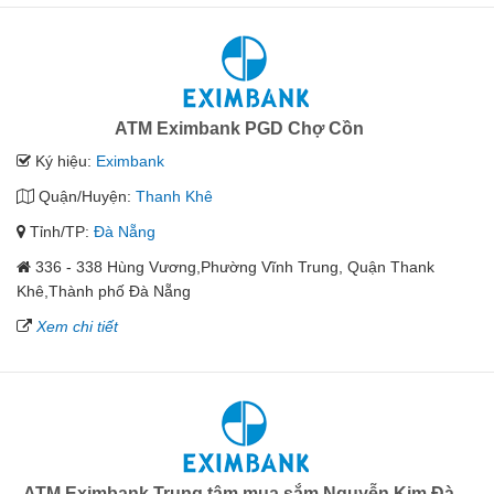
ATM Eximbank PGD Chợ Cồn
Ký hiệu:
Eximbank
Quận/Huyện:
Thanh Khê
Tỉnh/TP:
Đà Nẵng
336 - 338 Hùng Vương,Phường Vĩnh Trung, Quận Thank
Khê,Thành phố Đà Nẵng
Xem chi tiết
ATM Eximbank Trung tâm mua sắm Nguyễn Kim Đà