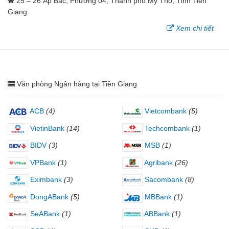
25 – 26 Ấp Bắc, Phường 04, Thành phố Mỹ Tho, Tỉnh Tiền
Giang
Xem chi tiết
Văn phòng Ngân hàng tại Tiền Giang
ACB
(4)
Vietcombank
(5)
VietinBank
(14)
Techcombank
(1)
BIDV
(3)
MSB
(1)
VPBank
(1)
Agribank
(26)
Eximbank
(3)
Sacombank
(8)
DongABank
(5)
MBBank
(1)
SeABank
(1)
ABBank
(1)