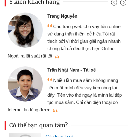
Ý kiến khách hàng
Trang Nguyễn
Các trang web cho vay tiền online
sử dụng thân thiện, dễ hiểu.Tôi rất
thích bởi vì thời gian giải ngân nhanh
chóng tất cả đều thực hiện Online.
thi
Ngoài ra lãi suất rất tốt
Trần Nhật Nam - Tài xế
Nhiều lần mua sắm không mang
tiền mặt mình đều vay tiền nóng tại
đây. Tiền vào thẻ ngay là mình lại tiếp
tục mua sắm. Chỉ cần điện thoại có
mì
Internet là dùng được
Có thể bạn quan tâm?
Cày lscg là gì