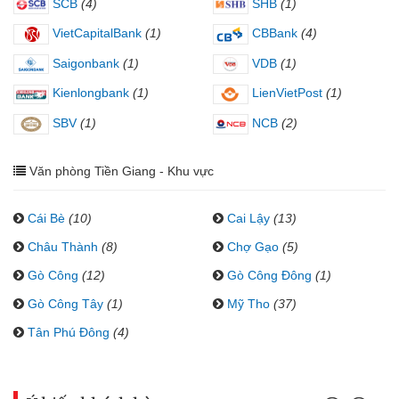
SCB
(4)
SHB
(1)
VietCapitalBank
(1)
CBBank
(4)
Saigonbank
(1)
VDB
(1)
Kienlongbank
(1)
LienVietPost
(1)
SBV
(1)
NCB
(2)
Văn phòng Tiền Giang - Khu vực
Cái Bè
(10)
Cai Lậy
(13)
Châu Thành
(8)
Chợ Gạo
(5)
Gò Công
(12)
Gò Công Đông
(1)
Gò Công Tây
(1)
Mỹ Tho
(37)
Tân Phú Đông
(4)