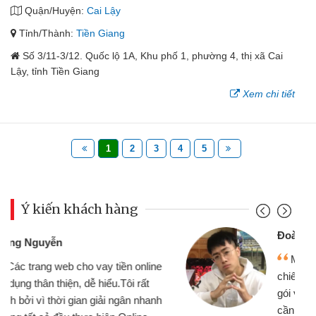
Quận/Huyện:
Cai Lậy
Tỉnh/Thành:
Tiền Giang
Số 3/11-3/12. Quốc lộ 1A, Khu phố 1, phường 4, thị xã Cai
Lậy, tỉnh Tiền Giang
Xem chi tiết
1
2
3
4
5
Ý kiến khách hàng
Đoàn Hữu Cảnh
Mình cần tiền gấp nên định cầm cố
chiếc xe wave nhưng thật may đã có
gói vay tiền bằng CMND online không
cần gặp mặt nên rất tiện lợi, sẽ giới