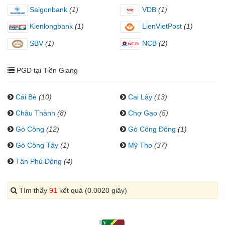
Saigonbank
(1)
VDB
(1)
Kienlongbank
(1)
LienVietPost
(1)
SBV
(1)
NCB
(2)
PGD tại Tiền Giang
Cái Bè
(10)
Cai Lậy
(13)
Châu Thành
(8)
Chợ Gạo
(5)
Gò Công
(12)
Gò Công Đông
(1)
Gò Công Tây
(1)
Mỹ Tho
(37)
Tân Phú Đông
(4)
Tìm thấy
91
kết quả (0.0020 giây)