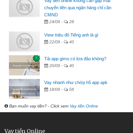
Vay tiền online không cần gặp mặt
chuyển tiền qua ngân hàng chỉ cần
CMND
24/09 -
28
View triệu đô Tiếng anh là gì
22/09 -
40
Tải app gimo có lừa đảo không?
20/09 -
40
Vay nhanh như chớp h5 app apk
18/09 -
58
Bạn muốn vay tiền? - Click xem
Vay tiền Online
Vay tiền Online