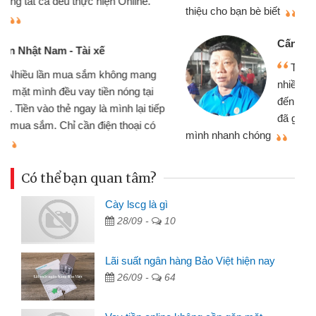
thiệu cho bạn bè biết
qu
Cấn Văn Lực - Tạp hóa
Tôi kinh doanh buôn bán nhỏ lẻ
nhiều lúc cần vốn nhập hàng, nhờ biết
đến website qua bạn bè giới thiệu tôi
đã giải quyết được công việc của
mình nhanh chóng
th
Có thể bạn quan tâm?
Cày lscg là gì
28/09 -
10
Lãi suất ngân hàng Bảo Việt hiện nay
26/09 -
64