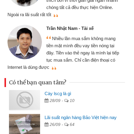
thích bởi vì thời gian giải ngân nhanh
chóng tất cả đều thực hiện Online.
thi
Ngoài ra lãi suất rất tốt
Trần Nhật Nam - Tài xế
Nhiều lần mua sắm không mang
tiền mặt mình đều vay tiền nóng tại
đây. Tiền vào thẻ ngay là mình lại tiếp
tục mua sắm. Chỉ cần điện thoại có
mì
Internet là dùng được
Có thể bạn quan tâm?
Cày lscg là gì
28/09 -
10
Lãi suất ngân hàng Bảo Việt hiện nay
26/09 -
64