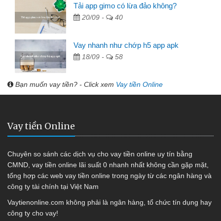
Tải app gimo có lừa đảo không?
20/09 -
40
Vay nhanh như chớp h5 app apk
18/09 -
58
Bạn muốn vay tiền? - Click xem
Vay tiền Online
Vay tiền Online
Chuyên so sánh các dịch vụ cho vay tiền online uy tín bằng
CMND, vay tiền online lãi suất 0 nhanh nhất không cần gặp mặt,
tổng hợp các web vay tiền online trong ngày từ các ngân hàng và
công ty tài chính tại Việt Nam
Vaytienonline.com không phải là ngân hàng, tổ chức tín dụng hay
công ty cho vay!