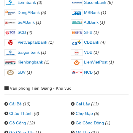
Eximbank
(3)
Sacombank
(8)
DongABank
(5)
MBBank
(1)
SeABank
(1)
ABBank
(1)
SCB
(4)
SHB
(1)
VietCapitalBank
(1)
CBBank
(4)
Saigonbank
(1)
VDB
(1)
Kienlongbank
(1)
LienVietPost
(1)
SBV
(1)
NCB
(2)
Văn phòng Tiền Giang - Khu vực
Cái Bè
(10)
Cai Lậy
(13)
Châu Thành
(8)
Chợ Gạo
(5)
Gò Công
(12)
Gò Công Đông
(1)
Gò Công Tây
(1)
Mỹ Tho
(37)