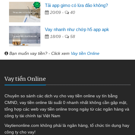
Tải app gimo có lừa đảo không?
20/09 -
40
Vay nhanh như chớp h5 app apk
18/09 -
58
Bạn muốn vay tiền? - Click xem
Vay tiền Online
Vay tiền Online
Chuyên so sánh các dịch vụ cho vay tiền online uy tín bằng
CMND, vay tiền online lãi suất 0 nhanh nhất không cần gặp mặt,
tổng hợp các web vay tiền online trong ngày từ các ngân hàng và
công ty tài chính tại Việt Nam
Vaytienonline.com không phải là ngân hàng, tổ chức tín dụng hay
công ty cho vay!