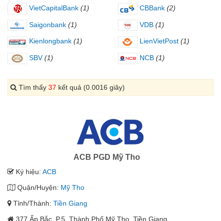
VietCapitalBank
(1)
CBBank
(2)
Saigonbank
(1)
VDB
(1)
Kienlongbank
(1)
LienVietPost
(1)
SBV
(1)
NCB
(1)
Tìm thấy
37
kết quả (0.0016 giây)
ACB PGD Mỹ Tho
Ký hiệu:
ACB
Quận/Huyện:
Mỹ Tho
Tỉnh/Thành:
Tiền Giang
377 Ấp Bắc, P.5, Thành Phố Mỹ Tho, Tiền Giang