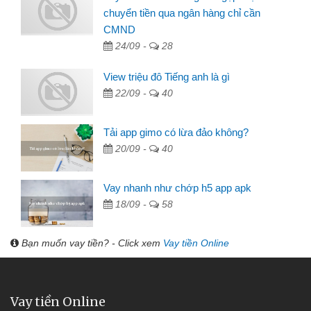
chuyển tiền qua ngân hàng chỉ cần
CMND
24/09 -
28
View triệu đô Tiếng anh là gì
22/09 -
40
Tải app gimo có lừa đảo không?
20/09 -
40
Vay nhanh như chớp h5 app apk
18/09 -
58
Bạn muốn vay tiền? - Click xem
Vay tiền Online
Vay tiền Online