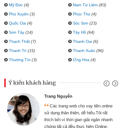
Mỹ Đức
(4)
Nam Từ Liêm
(83)
Phú Xuyên
(3)
Phúc Thọ
(4)
Quốc Oai
(4)
Sóc Sơn
(23)
Sơn Tây
(14)
Tây Hồ
(64)
Thạch Thất
(7)
Thanh Oai
(6)
Thanh Trì
(15)
Thanh Xuân
(96)
Thường Tín
(3)
Ứng Hòa
(4)
Ý kiến khách hàng
Đoàn Hữu Cảnh
Mình cần tiền gấp nên định cầm cố
chiếc xe wave nhưng thật may đã có
gói vay tiền bằng CMND online không
cần gặp mặt nên rất tiện lợi, sẽ giới