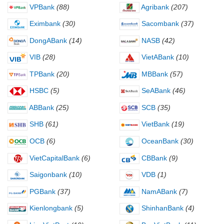
VPBank
(88)
Agribank
(207)
Eximbank
(30)
Sacombank
(37)
DongABank
(14)
NASB
(42)
VIB
(28)
VietABank
(10)
TPBank
(20)
MBBank
(57)
HSBC
(5)
SeABank
(46)
ABBank
(25)
SCB
(35)
SHB
(61)
VietBank
(19)
OCB
(6)
OceanBank
(30)
VietCapitalBank
(6)
CBBank
(9)
Saigonbank
(10)
VDB
(1)
PGBank
(37)
NamABank
(7)
Kienlongbank
(5)
ShinhanBank
(4)