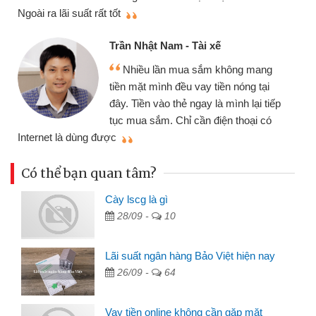
thiệu cho bạn bè biết
q
Cấn Văn Lực - Tạp hóa
Tôi kinh doanh buôn bán nhỏ lẻ
nhiều lúc cần vốn nhập hàng, nhờ biết
đến website qua bạn bè giới thiệu tôi
p
đã giải quyết được công việc của
mình nhanh chóng
t
Có thể bạn quan tâm?
Cày lscg là gì
28/09 -
10
Lãi suất ngân hàng Bảo Việt hiện nay
26/09 -
64
Vay tiền online không cần gặp mặt