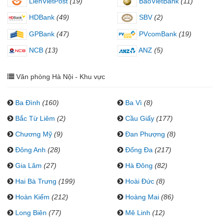
LienVietPost
(19)
BaoVietBank
(11)
HDBank
(49)
SBV
(2)
GPBank
(47)
PVcomBank
(19)
NCB
(13)
ANZ
(5)
Văn phòng Hà Nội - Khu vực
Ba Đình
(160)
Ba Vì
(8)
Bắc Từ Liêm
(2)
Cầu Giấy
(177)
Chương Mỹ
(9)
Đan Phượng
(8)
Đông Anh
(28)
Đống Đa
(217)
Gia Lâm
(27)
Hà Đông
(82)
Hai Bà Trưng
(199)
Hoài Đức
(8)
Hoàn Kiếm
(212)
Hoàng Mai
(86)
Long Biên
(77)
Mê Linh
(12)