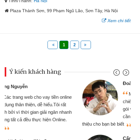
Tỉnh/Thành:
Hà Nội
Plaza Thành Sơn, 99 Phạm Ngũ Lão, Sơn Tây, Hà Nội
Xem chi tiết
1
2
Ý kiến khách hàng
Đoàn Hữu Cảnh
Mình cần tiền gấp nên định cầm cố
chiếc xe wave nhưng thật may đã có
gói vay tiền bằng CMND online không
cần gặp mặt nên rất tiện lợi, sẽ giới
thiệu cho bạn bè biết
qu
Cấn Văn Lực - Tạp hóa