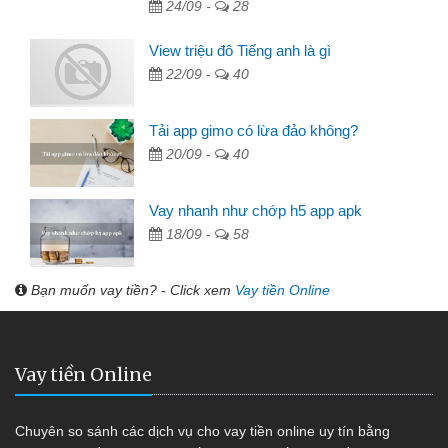
24/09 -
28
View triệu đô Tiếng anh là gì
22/09 -
40
Tải app gimo có lừa đảo không?
20/09 -
40
Vay nhanh như chớp h5 app apk
18/09 -
58
Bạn muốn vay tiền? - Click xem
Vay tiền Online
Vay tiền Online
Chuyên so sánh các dịch vụ cho vay tiền online uy tín bằng