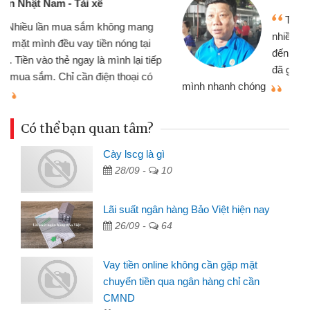
Tôi kinh doanh buôn bán nhỏ lẻ
nhiều lúc cần vốn nhập hàng, nhờ biết
đến website qua bạn bè giới thiệu tôi
đã giải quyết được công việc của
mình nhanh chóng
th
Có thể bạn quan tâm?
Cày lscg là gì
28/09 -
10
Lãi suất ngân hàng Bảo Việt hiện nay
26/09 -
64
Vay tiền online không cần gặp mặt
chuyển tiền qua ngân hàng chỉ cần
CMND