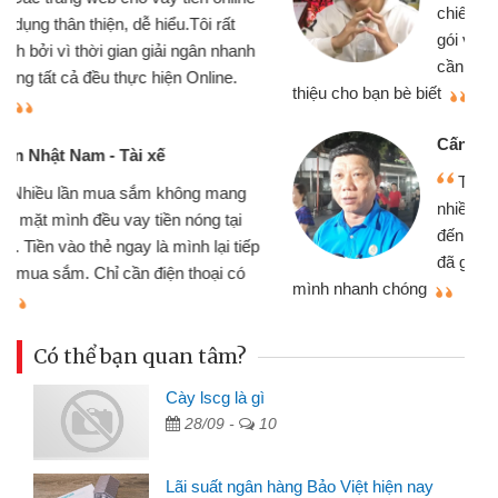
chiếc xe wave nhưng thật may đã có
gói vay tiền bằng CMND online không
cần gặp mặt nên rất tiện lợi, sẽ giới
thiệu cho bạn bè biết
qu
Cấn Văn Lực - Tạp hóa
Tôi kinh doanh buôn bán nhỏ lẻ
nhiều lúc cần vốn nhập hàng, nhờ biết
đến website qua bạn bè giới thiệu tôi
đã giải quyết được công việc của
mình nhanh chóng
th
Có thể bạn quan tâm?
Cày lscg là gì
28/09 -
10
Lãi suất ngân hàng Bảo Việt hiện nay