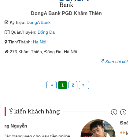
DongA Bank PGD Khâm Thiên
Ký hiệu:
DongA Bank
Quận/Huyện:
Đống Đa
Tỉnh/Thành:
Hà Nội
273 Khâm Thiên, Đống Đa, Hà Nội
Xem chi tiết
1
2
Ý kiến khách hàng
Đoàn Hữu Cảnh
Mình cần tiền gấp nên định cầm cố