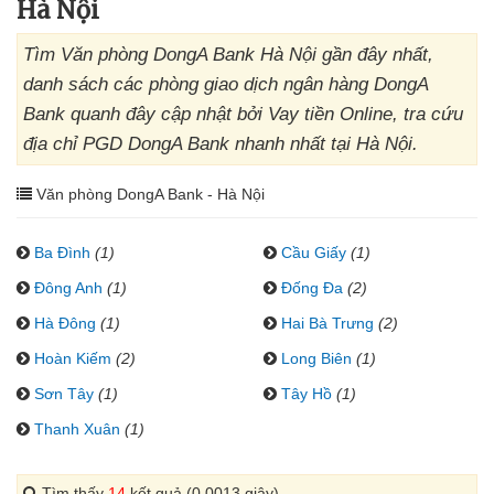
Hà Nội
Tìm Văn phòng DongA Bank Hà Nội gần đây nhất,
danh sách các phòng giao dịch ngân hàng DongA
Bank quanh đây cập nhật bởi Vay tiền Online, tra cứu
địa chỉ PGD DongA Bank nhanh nhất tại Hà Nội.
Văn phòng DongA Bank - Hà Nội
Ba Đình
(1)
Cầu Giấy
(1)
Đông Anh
(1)
Đống Đa
(2)
Hà Đông
(1)
Hai Bà Trưng
(2)
Hoàn Kiếm
(2)
Long Biên
(1)
Sơn Tây
(1)
Tây Hồ
(1)
Thanh Xuân
(1)
Tìm thấy
14
kết quả (0.0013 giây)