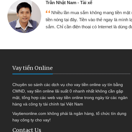
Cấn Văn Lực - Tạp
g tiền mặt mình đều vay
Tôi kinh doanh bu
y là mình lại tiếp tục mua
hàng, nhờ biết đến we
et là dùng được
quyết được công vi
Vay tiền Online
Chuyên so sánh các dịch vụ cho vay tiền online uy tín bằng
CMND, vay tiền online lãi suất 0 nhanh nhất không cần gặp
mặt, tổng hợp các web vay tiền online trong ngày từ các ngân
hàng và công ty tài chính tại Việt Nam
Vaytienonline.com không phải là ngân hàng, tổ chức tín dụng
hay công ty cho vay!
Contact Us