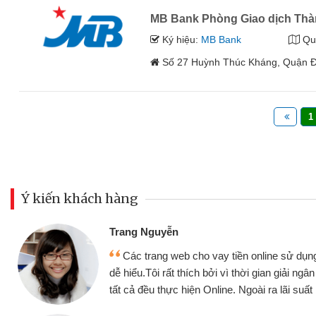
MB Bank Phòng Giao dịch Th
Ký hiệu:
MB Bank
Qu
Số 27 Huỳnh Thúc Kháng, Quận 
1
Ý kiến khách hàng
Đoàn Hữu Cảnh
Mình cần tiền gấ
ine sử dụng thân thiện,
nhưng thật may đã c
gian giải ngân nhanh chóng
không cần gặp mặt nên
ra lãi suất rất tốt
bè biết