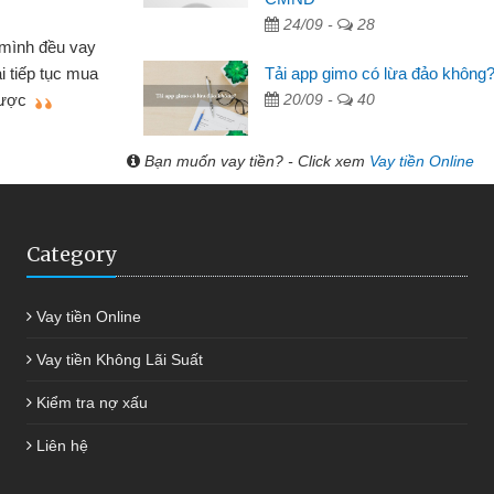
 hóa
24/09 -
28
Mất 
ôn bán nhỏ lẻ nhiều lúc cần vốn nhập
cần có 2
Tải app gimo có lừa đảo không
bsite qua bạn bè giới thiệu tôi đã giải
được th
20/09 -
40
ệc của mình nhanh chóng
Bạn muốn vay tiền? - Click xem
Vay tiền Online
Category
Vay tiền Online
Vay tiền Không Lãi Suất
Kiểm tra nợ xấu
Liên hệ