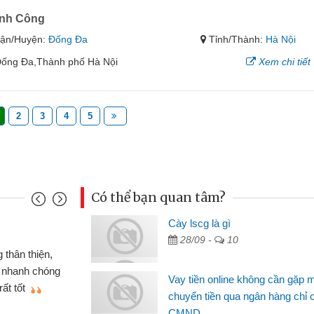
ành Công
ận/Huyện:
Đống Đa
Tỉnh/Thành:
Hà Nội
Đống Đa,Thành phố Hà Nội
Xem chi tiết
2
3
4
5
Có thể bạn quan tâm?
Cày lscg là gì
Mai Lan
28/09 -
10
p nên định cầm cố chiếc xe wave
Tôi 
ó gói vay tiền bằng CMND online
sinh vi
Vay tiền online không cần gặp 
 rất tiện lợi, sẽ giới thiệu cho bạn
thấy th
chuyển tiền qua ngân hàng chỉ 
CMND
Lâm Mi