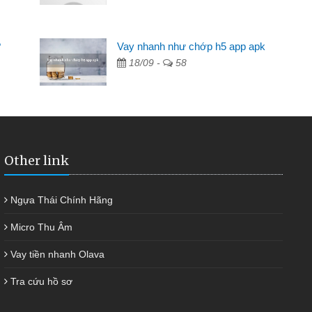
2 tuần các ngân hàng không ai cho vay. Trong khi
 triệu để giải quyết việc riêng, trong 1-2 ngày tôi trả
?
Vay nhanh như chớp h5 app apk
ôi. Cảm ơn đã giúp tôi kịp thời và nhanh chóng
18/09 -
58
Other link
Ngựa Thái Chính Hãng
Micro Thu Âm
Vay tiền nhanh Olava
Tra cứu hồ sơ