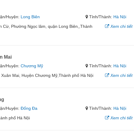
n
ận/Huyện:
Long Biên
Tỉnh/Thành:
Hà Nội
ăn Cừ, Phường Ngọc lâm, quận Long Biên,,Thành
Xem chi tiết
n Mai
ận/Huyện:
Chương Mỹ
Tỉnh/Thành:
Hà Nội
rấn Xuân Mai, Huyện Chương Mỹ,Thành phố Hà Nội
Xem chi tiết
ng
ận/Huyện:
Đống Đa
Tỉnh/Thành:
Hà Nội
ành phố Hà Nội
Xem chi tiết