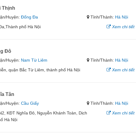
 Thịnh
ận/Huyện:
Đống Đa
Tỉnh/Thành:
Hà Nội
 Đa,Thành phố Hà Nội
Xem chi tiết
ng Đô
ận/Huyện:
Nam Từ Liêm
Tỉnh/Thành:
Hà Nội
ễn, quận Bắc Từ Liêm, thành phố Hà Nội
Xem chi tiết
ĩa Tân
ận/Huyện:
Cầu Giấy
Tỉnh/Thành:
Hà Nội
ĐN2, KĐT Nghĩa Đô, Nguyễn Khánh Toàn, Dịch
Xem chi tiết
hố Hà Nội