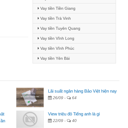
Vay tiền Tiền Giang
Vay tiền Trà Vinh
Vay tiền Tuyên Quang
Vay tiền Vĩnh Long
Vay tiền Vĩnh Phúc
Vay tiền Yên Bái
 - Sinh viên
Lãi suất ngân hàng Bảo Việt hiện nay
26/09 -
64
biết đến thông qua quảng cáo trên facebook. Tôi là
ên nên cần đóng tiền nhà, sinh nhật bạn bè, mà đọc
mặt
View triệu đô Tiếng anh là gì
ủ tục nhanh gọn nên tôi quyết định vay
cần
22/09 -
40
nh Chánh