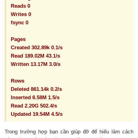
Reads 0
Writes 0
fsync 0
Pages
Created 302.89k 0.1/s
Read 189.02M 43.1/s
Written 13.17M 3.0/s
Rows
Deleted 861.14k 0.2/s
Inserted 6.58M 1.5/s
Read 2.20G 502.4/s
Updated 19.54M 4.5/s
Trong trường hợp bạn cần giúp đỡ
để hiểu làm cách