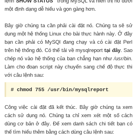
lệnh
SHOW STATUS"
trong MySQL và hiển thị nó dưới
một định dạng dễ hiểu và gọn gàng hơn
.
Bây giờ chúng ta cần phải cài đặt nó
. Chúng ta
sẽ sử
dụng một hệ thống Linux cho bài thực hành này
. Ở đây
bạn cần phải có MySQl đang chạy và có cài đặt Perl
trên hệ thống đó
. Có thể tải về mysqlreport
tại đây
. Sao
chép nó vào hệ thống
của bạn chẳng hạn như
/usr/bin
.
Làm cho đoạn script này chuyển sang chế độ thực thi
với câu lệnh sau:
# chmod 755 /usr/bin/mysqlreport
Công việc cài đặt đã kết thúc
. Bây giờ chúng ta xem
cách sử dụng nó
. Chúng ta chỉ xem xét một số cách
dùng cơ bản ở đây
. Để xem danh sách chi tiết bạn có
thể tìm hiểu thêm bằng cách dùng câu lệnh sau: