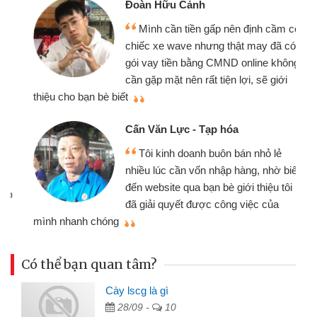
Đoàn Hữu Cảnh
Mình cần tiền gấp nên định cầm cố
chiếc xe wave nhưng thật may đã có
gói vay tiền bằng CMND online không
cần gặp mặt nên rất tiện lợi, sẽ giới
thiệu cho bạn bè biết
qu
Cấn Văn Lực - Tạp hóa
Tôi kinh doanh buôn bán nhỏ lẻ
nhiều lúc cần vốn nhập hàng, nhờ biết
đến website qua bạn bè giới thiệu tôi
đã giải quyết được công việc của
mình nhanh chóng
th
Có thể bạn quan tâm?
Cày lscg là gì
28/09 -
10