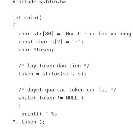
#include
<stdio.h>
int
 main
()
{
char
 str
[
80
]
=
"Hoc C - co ban va nang
const
char
 s
[
2
]
=
"-"
;
char
*
token
;
/* lay token dau tien */
  token 
=
 strtok
(
str
,
 s
);
/* duyet qua cac token con lai */
while
(
 token 
!=
 NULL 
)
{
   printf
(
" %s

"
,
 token 
);