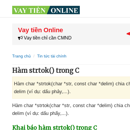
Vay tiền Online
Vay tiền chỉ cần CMND
Trang chủ
Tin tức tài chính
Hàm strtok() trong C
Hàm char *strtok(char *str, const char *delim) chia c
delim (ví dụ: dấu phảy,...).
Hàm char *strtok(char *str
, const char *delim) chia c
delim (ví dụ: dấu phẩy,...).
Khai báo hàm strtok() trong C