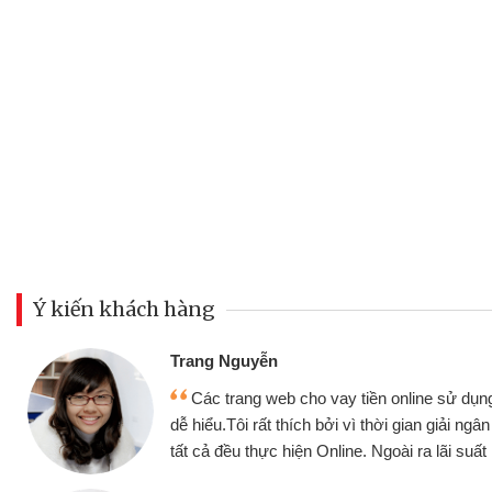
Ý kiến khách hàng
Đoàn Hữ
Mình c
y tiền online sử dụng thân thiện,
nhưng thậ
i vì thời gian giải ngân nhanh chóng
không cần 
ine. Ngoài ra lãi suất rất tốt
bè biết