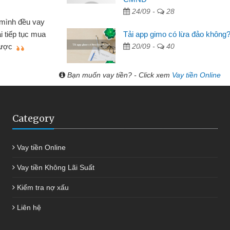
Lực - Tạp hóa
24/09 -
28
h doanh buôn bán nhỏ lẻ nhiều lúc cần vốn nhập
Tải app gimo có lừa đảo không
biết đến website qua bạn bè giới thiệu tôi đã giải
20/09 -
40
c công việc của mình nhanh chóng
Bạn muốn vay tiền? - Click xem
Vay tiền Online
Category
Vay tiền Online
Vay tiền Không Lãi Suất
Kiểm tra nợ xấu
Liên hệ