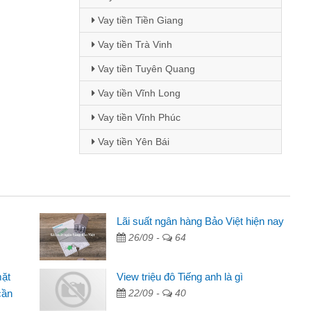
Vay tiền Tiền Giang
Vay tiền Trà Vinh
Vay tiền Tuyên Quang
Vay tiền Vĩnh Long
Vay tiền Vĩnh Phúc
Vay tiền Yên Bái
Mai Lan - Sinh viên
Lãi suất ngân hàng Bảo Việt hiện nay
26/09 -
64
Tôi biết đến thông qua quảng cáo trên facebook. Tôi là
sinh viên nên cần đóng tiền nhà, sinh nhật bạn bè, mà đọc
mặt
View triệu đô Tiếng anh là gì
thấy thủ tục nhanh gọn nên tôi quyết định vay
cần
22/09 -
40
Lâm Minh Chánh