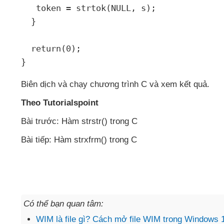
   token 
=
 strtok
(
NULL
,
 s
);
}
return
(
0
);
}
Biên dịch
và chạy chương trình C
và xem kết quả.
Theo Tutorialspoint
Bài trước: Hàm strstr() trong C
Bài tiếp: Hàm strxfrm() trong C
Có thể bạn quan tâm:
WIM là file gì? Cách mở file WIM trong Windows 