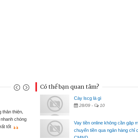
Có thể bạn quan tâm?
u Cảnh
Cày lscg là gì
28/09 -
10
ần tiền gấp nên định cầm cố chiếc xe wave
t may đã có gói vay tiền bằng CMND online
Vay tiền online không cần gặp 
gặp mặt nên rất tiện lợi, sẽ giới thiệu cho bạn
chuyển tiền qua ngân hàng chỉ 
CMND