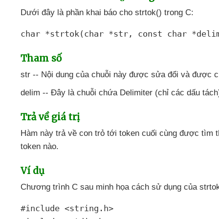
Dưới đây là phần khai báo cho strtok() trong C:
char
*
strtok
(
char
*
str
,
const
char
*
deli
Tham số
str -- Nội dung
của chuỗi này
được sửa đổi
và
được c
delim -- Đây là chuỗi chứa Delimiter (chỉ
các dấu tách
Trả về giá trị
Hàm này trả về con trỏ tới token cuối cùng
được tìm t
token nào.
Ví dụ
Chương trình C sau minh họa cách sử dụng
của strto
#include
<string.h>