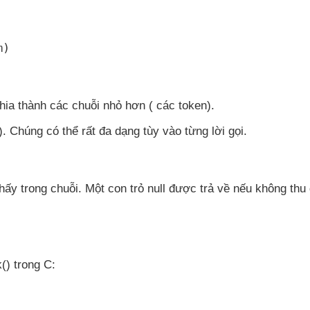
m
)
hia thành
các chuỗi nhỏ hơn (
các token).
)
. Chúng
có thể
rất đa dạng tùy vào từng lời gọi.
hấy trong chuỗi
. Một con trỏ null
được trả về
nếu không thu
k() trong C: