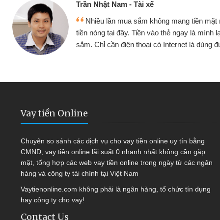
ế
Cấn Văn 
không mang tiền mặt mình đều vay
Tôi kin
vào thẻ ngay là mình lại tiếp tục mua
hàng, nhờ 
i có Internet là dùng được
quyết đượ
Vay tiền Online
Chuyên so sánh các dịch vụ cho vay tiền online uy tín bằng
CMND, vay tiền online lãi suất 0 nhanh nhất không cần gặp
mặt, tổng hợp các web vay tiền online trong ngày từ các ngân
hàng và công ty tài chính tại Việt Nam
Vaytienonline.com không phải là ngân hàng, tổ chức tín dụng
hay công ty cho vay!
Contact Us