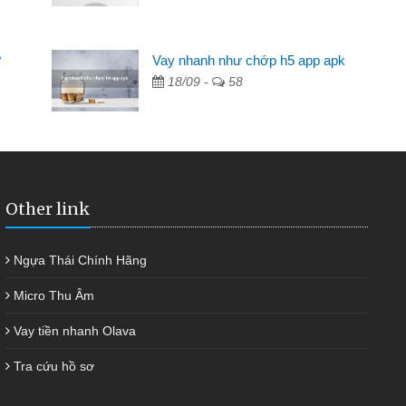
Mất 2 tuần các ngân hàng không ai cho vay. Trong khi
cần có 2 triệu để giải quyết việc riêng, trong 1-2 ngày tôi trả
?
Vay nhanh như chớp h5 app apk
được thôi. Cảm ơn đã giúp tôi kịp thời và nhanh chóng
18/09 -
58
Other link
Ngựa Thái Chính Hãng
Micro Thu Âm
Vay tiền nhanh Olava
Tra cứu hồ sơ