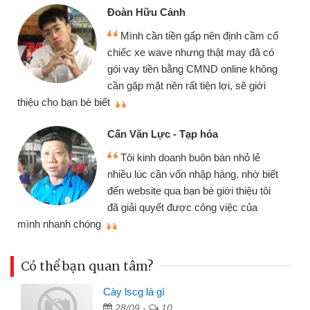
Đoàn Hữu Cảnh
Mình cần tiền gấp nên định cầm cố
chiếc xe wave nhưng thật may đã có
gói vay tiền bằng CMND online không
cần gặp mặt nên rất tiện lợi, sẽ giới
thiệu cho bạn bè biết
qu
Cấn Văn Lực - Tạp hóa
Tôi kinh doanh buôn bán nhỏ lẻ
nhiều lúc cần vốn nhập hàng, nhờ biết
đến website qua bạn bè giới thiệu tôi
đã giải quyết được công việc của
mình nhanh chóng
th
Có thể bạn quan tâm?
Cày lscg là gì
28/09 -
10