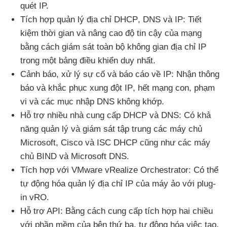
quét IP.
Tích hợp quản lý địa chỉ DHCP
, DNS
và IP: Tiết
kiệm thời gian
và nâng cao độ tin cậy
của mạng
bằng cách giám sát toàn bộ không gian địa chỉ IP
trong một bảng điều khiển duy nhất.
Cảnh báo
, xử lý sự cố
và báo cáo về IP: Nhận thông
báo
và khắc phục xung đột IP
, hết mạng con
, phạm
vi
và
các mục nhập DNS không khớp.
Hỗ trợ nhiều nhà cung cấp DHCP
và DNS: Có khả
năng quản lý
và giám sát tập trung
các máy chủ
Microsoft
, Cisco
và ISC DHCP
cũng như
các máy
chủ BIND
và Microsoft DNS.
Tích hợp
với VMware vRealize Orchestrator: Có thể
tự động hóa quản lý địa chỉ IP
của máy ảo
với plug-
in vRO.
Hỗ trợ API: Bằng cách cung cấp tích hợp hai chiều
với phần mềm
của bên thứ ba
, tự động hóa việc tạo
,