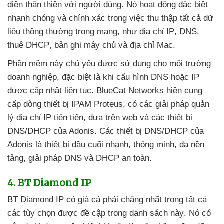
diện thân thiện
với người dùng
. Nó hoạt động
đặc biệt
nhanh chóng
và chính xác trong việc thu thập
tất cả dữ
liệu thông thường trong mạng
, như địa chỉ IP
, DNS
,
thuê DHCP
, bản ghi máy chủ
và địa chỉ Mac.
Phần mềm này chủ yếu
được sử dụng cho môi trường
doanh nghiệp
,
đặc biệt là khi cấu hình DNS
hoặc IP
được cập nhật liên tục
. BlueCat Networks hiện cung
cấp dòng thiết bị IPAM Proteus
, có
các giải pháp quản
lý địa chỉ IP tiên tiến
, dựa trên web
và
các thiết bị
DNS/DHCP
của Adonis
. Các thiết bị DNS/DHCP
của
Adonis là thiết bị đầu cuối nhanh
, thông minh
, đa nền
tảng
, giải pháp DNS
và DHCP an toàn.
4
. BT Diamond IP
BT Diamond IP có giá cả phải chăng nhất trong
tất cả
các tùy chọn
được đề cập trong danh sách này
. Nó có