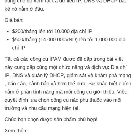
dùng chế độ xem
tất cả dữ liệu IP
, DNS
và DHCP bất
kể nó nằm ở đâu.
Giá bán:
$200/tháng lên tới 10.000 địa chỉ IP
$500/tháng (14.000.000VND) lên tới 1.000.000 địa
chỉ IP
Tất cả
các công cụ IPAM
được đề cập trong bài viết
này cung cấp cùng một chức năng
và dịch vụ: Địa chỉ
IP
, DNS
và quản lý DHCP
, giám sát
và khám phá mạng
, báo cáo
, cảnh báo
và hơn thế nữa
. Sự khác biệt chính
nằm ở phần tính năng
mà mỗi công cụ giới thiệu
. Việc
quyết định lựa chọn công cụ nào phụ thuộc vào môi
trường
và nhu cầu mạng
hiện tại.
Chúc bạn chọn
được sản phẩm phù hợp!
Xem thêm: