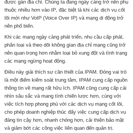
được gán địa chỉ
. Chúng ta đang ngày càng trở nên phụ
thuộc nhiều hơn vào IP
,
đặc biệt là khi
các dịch vụ cốt
lõi mới như VoIP (Voice Over IP)
và mạng di động trở
nên phổ biến.
Khi
các mạng ngày càng phát triển
, nhu cầu cấp phát
,
phân loại
và theo dõi không gian địa chỉ mạng
cũng trở
nên quan trọng hơn
nhằm loại bỏ xung đột
và tình trạng
các mạng ngừng hoạt động.
Điều này giải thích sự cần thiết
của IPAM
. Đóng vai trò
là một điểm kiểm soát trung tâm
, IPAM cung cấp nguồn
thông tin về mạng
rất hữu ích
. IPAM
cũng cung cấp cái
nhìn sâu sắc
và mang tính chiến lược hơn
, cùng
với
việc tích hợp phong phú
với
các dịch vụ mạng cốt lõi
,
cho phép doanh nghiệp thúc đẩy việc cung cấp dịch vụ
đáng tin cậy hơn
, nhanh chóng hơn
, cải thiện bảo mật
và giảm bớt
các công việc liên quan đến quản trị.