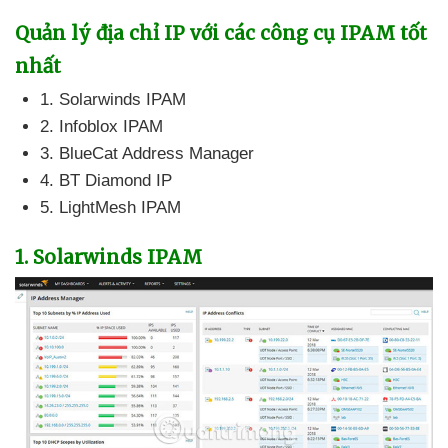
Quản lý địa chỉ IP
với
các công cụ IPAM tốt
nhất
1
. Solarwinds IPAM
2
. Infoblox IPAM
3
. BlueCat Address Manager
4
. BT Diamond IP
5
. LightMesh IPAM
1
. Solarwinds IPAM