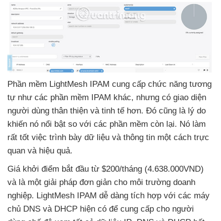
Phần mềm LightMesh IPAM cung cấp chức năng tương
tự như
các phần mềm IPAM khác
,
nhưng có giao diện
người dùng thân thiện
và tinh tế hơn
. Đó
cũng là lý do
khiến nó nổi bật so
với
các phần mềm còn lại
. Nó làm
rất tốt việc trình bày dữ liệu
và thông tin một cách trực
quan
và hiệu quả.
Giá khởi điểm bắt đầu từ $200/tháng (4.638.000VND)
và là một giải pháp đơn giản cho môi trường doanh
nghiệp
. LightMesh IPAM dễ dàng tích hợp
với
các máy
chủ DNS
và DHCP hiện có
để cung cấp cho người