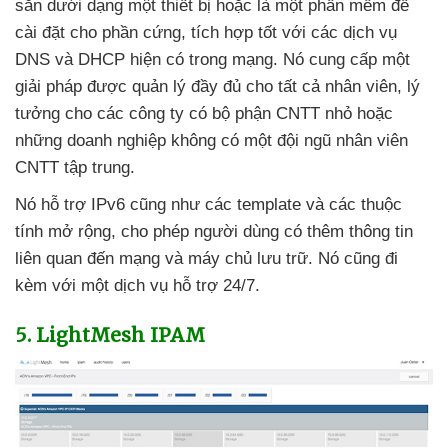
sẵn dưới dạng một thiết bị
hoặc là một phần mềm
để
cài đặt cho phần cứng
, tích hợp tốt
với
các dịch vụ
DNS
và DHCP hiện có trong mạng
. Nó cung cấp một
giải pháp
được quản lý đầy đủ cho
tất cả nhân viên
, lý
tưởng cho
các công ty có bộ phận CNTT nhỏ
hoặc
những doanh nghiệp không có một đội ngũ nhân viên
CNTT tập trung.
Nó hỗ trợ IPv6
cũng như
các template
và
các thuộc
tính mở rộng
, cho phép người dùng có thêm thông tin
liên quan đến mạng
và máy chủ lưu trữ
. Nó
cũng đi
kèm
với một dịch vụ hỗ trợ 24/7.
5
. LightMesh IPAM