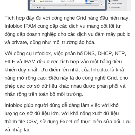
Tích hợp đầy đủ
với công nghệ Grid hàng đầu
hiện nay
,
Infoblox IPAM cung cấp
các dịch vụ mạng cốt lõi tự
động cấp doanh nghiệp cho
các dịch vụ đám mây public
và private
,
cũng như môi trường ảo hóa.
Với công cụ Infoblox
, việc phân bổ DNS
, DHCP
, NTP
,
FILE
và IPAM đều
được tích hợp vào một bảng điều
khiển duy nhất
. Ưu điểm lớn nhất
của Infoblox là khả
năng mở rộng cao
. Điều này là do công nghệ Grid
, cho
phép
các cơ sở dữ liệu khác nhau
được phân phối
và
nhân rộng trên toàn bộ môi trường.
Infoblox giúp người dùng dễ dàng làm việc
với khối
lượng cơ sở dữ liệu lớn
,
với khả năng xuất dữ liệu
thành file CSV
, sử dụng Excel
để thực hiện sửa đổi
, lưu
và nhập lại.