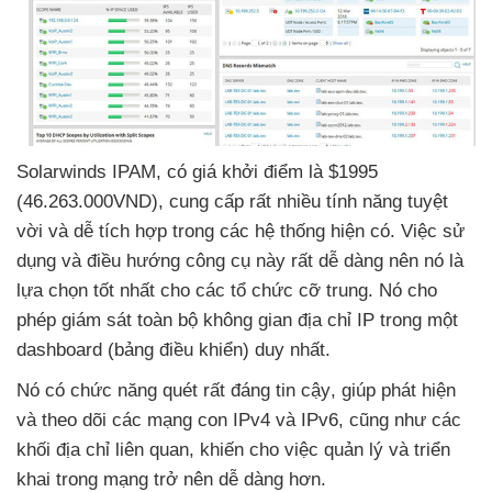
Solarwinds IPAM
, có giá khởi điểm là $1995
(46.263.000VND)
, cung cấp
rất nhiều tính năng tuyệt
vời
và dễ tích hợp trong
các hệ thống hiện có
. Việc sử
dụng
và điều hướng công cụ này
rất dễ dàng nên nó là
lựa chọn tốt nhất cho
các tổ chức cỡ trung
. Nó cho
phép giám sát toàn bộ không gian địa chỉ IP trong một
dashboard (bảng điều khiển) duy nhất.
Nó có chức năng quét
rất đáng tin cậy
, giúp phát hiện
và theo dõi
các mạng con IPv4
và IPv6
,
cũng như
các
khối địa chỉ liên quan
, khiến cho việc quản lý
và triển
khai trong mạng trở nên dễ dàng hơn.