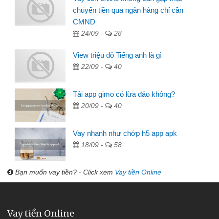
chuyển tiền qua ngân hàng chỉ cần
CMND
24/09 -
28
View triệu đô Tiếng anh là gì
22/09 -
40
Tải app gimo có lừa đảo không?
20/09 -
40
Vay nhanh như chớp h5 app apk
18/09 -
58
Bạn muốn vay tiền? - Click xem
Vay tiền Online
Vay tiền Online