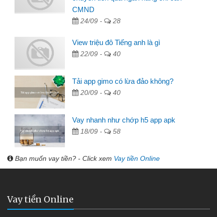
CMND
24/09 -
28
View triệu đô Tiếng anh là gì
22/09 -
40
Tải app gimo có lừa đảo không?
20/09 -
40
Vay nhanh như chớp h5 app apk
18/09 -
58
Bạn muốn vay tiền? - Click xem
Vay tiền Online
Vay tiền Online