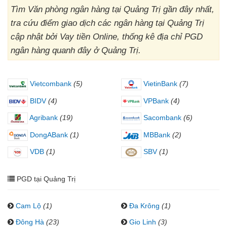
Tìm Văn phòng ngân hàng tại Quảng Trị gần đây nhất,
tra cứu điểm giao dịch các ngân hàng tại Quảng Trị
cập nhật bởi Vay tiền Online, thống kê địa chỉ PGD
ngân hàng quanh đây ở Quảng Trị.
Vietcombank
(5)
VietinBank
(7)
BIDV
(4)
VPBank
(4)
Agribank
(19)
Sacombank
(6)
DongABank
(1)
MBBank
(2)
VDB
(1)
SBV
(1)
PGD tại Quảng Trị
Cam Lộ
(1)
Đa Krông
(1)
Đông Hà
(23)
Gio Linh
(3)