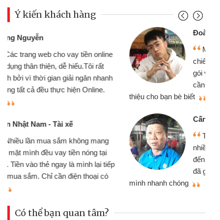
Ý kiến khách hàng
Đoàn Hữu Cảnh
Mình cần tiền gấp nên định cầm cố
chiếc xe wave nhưng thật may đã có
gói vay tiền bằng CMND online không
cần gặp mặt nên rất tiện lợi, sẽ giới
thiệu cho bạn bè biết
qu
Cấn Văn Lực - Tạp hóa
Tôi kinh doanh buôn bán nhỏ lẻ
nhiều lúc cần vốn nhập hàng, nhờ biết
đến website qua bạn bè giới thiệu tôi
đã giải quyết được công việc của
mình nhanh chóng
th
Có thể bạn quan tâm?