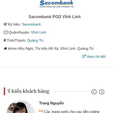
Sacombank PGD Vĩnh Linh
Ký hiệu:
Sacombank
Quận/Huyện:
Vĩnh Linh
Tỉnh/Thành:
Quảng Trị
khóm Hữu Nghị, Thị trấn Hồ Xá, Vĩnh Linh, Quảng Trị
Xem chi tiết
Ý kiến khách hàng
Đoàn Hữu C
 Nguyễn
Mình cần t
 trang web cho vay tiền online