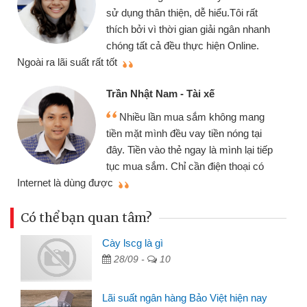
chiếc xe wav
 thân thiện, dễ hiểu.Tôi rất
gói vay tiền
ởi vì thời gian giải ngân nhanh
cần gặp mặt nê
tất cả đều thực hiện Online.
thiệu cho bạn bè biết
Cấn Văn Lực
hật Nam - Tài xế
Tôi kinh d
ều lần mua sắm không mang
nhiều lúc cần
ặt mình đều vay tiền nóng tại
đến website qu
ền vào thẻ ngay là mình lại tiếp
đã giải quyết
a sắm. Chỉ cần điện thoại có
mình nhanh chóng
Có thể bạn quan tâm?
Cày lscg là gì
28/09 -
10
Lãi suất ngân hàng Bảo Việt hiện nay