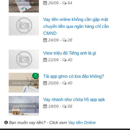
26/09 -
64
Vay tiền online không cần gặp mặt
chuyển tiền qua ngân hàng chỉ cần
CMND
24/09 -
28
View triệu đô Tiếng anh là gì
22/09 -
40
Tải app gimo có lừa đảo không?
20/09 -
40
Vay nhanh như chớp h5 app apk
18/09 -
58
Bạn muốn vay tiền? - Click xem
Vay tiền Online