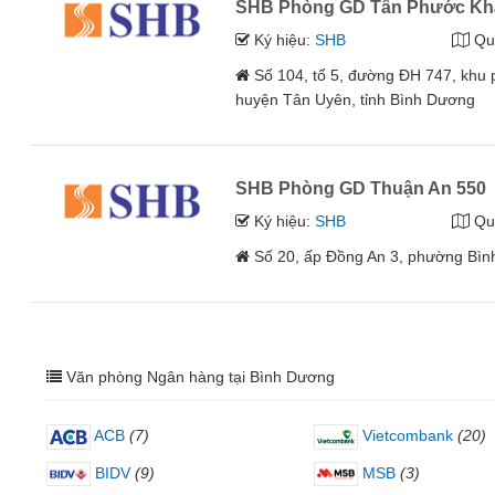
SHB Phòng GD Tân Phước K
Ký hiệu:
SHB
Qu
Số 104, tổ 5, đường ĐH 747, khu
huyện Tân Uyên, tỉnh Bình Dương
SHB Phòng GD Thuận An 550
Ký hiệu:
SHB
Qu
Số 20, ấp Đồng An 3, phường Bình
Văn phòng Ngân hàng tại Bình Dương
ACB
(7)
Vietcombank
(20)
BIDV
(9)
MSB
(3)