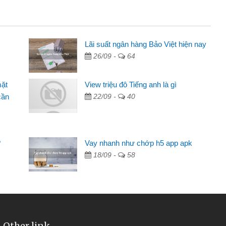
inh viên
Lãi suất ngân hàng Bảo Việt hiện nay
26/09 -
64
đến thông qua quảng cáo trên facebook. Tôi là
ên cần đóng tiền nhà, sinh nhật bạn bè, mà đọc
mặt
View triệu đô Tiếng anh là gì
c nhanh gọn nên tôi quyết định vay
cần
22/09 -
40
Chánh
ần các ngân hàng không ai cho vay. Trong khi
ệu để giải quyết việc riêng, trong 1-2 ngày tôi trả
?
Vay nhanh như chớp h5 app apk
Cảm ơn đã giúp tôi kịp thời và nhanh chóng
18/09 -
58
Other link