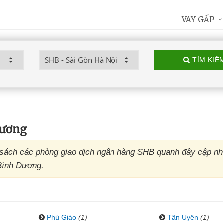
VAY GẤP
TÌM KIẾ
Dương
ách các phòng giao dịch ngân hàng SHB quanh đây cập nh
 Bình Dương.
Phú Giáo
(1)
Tân Uyên
(1)