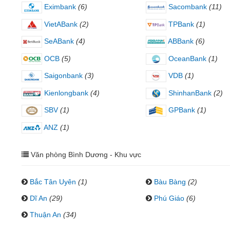
Eximbank
(6)
Sacombank
(11)
VietABank
(2)
TPBank
(1)
SeABank
(4)
ABBank
(6)
OCB
(5)
OceanBank
(1)
Saigonbank
(3)
VDB
(1)
Kienlongbank
(4)
ShinhanBank
(2)
SBV
(1)
GPBank
(1)
ANZ
(1)
Văn phòng Bình Dương - Khu vực
Bắc Tân Uyên
(1)
Bàu Bàng
(2)
Dĩ An
(29)
Phú Giáo
(6)
Thuận An
(34)