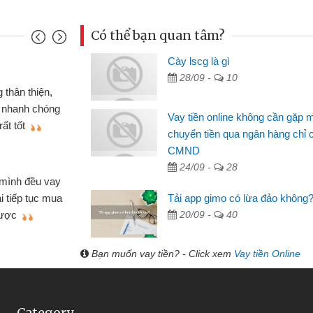
Có thể bạn quan tâm?
Cày lscg là gì
Mai Lan - S
28/09 -
10
n định cầm cố chiếc xe wave
Tôi biết 
i vay tiền bằng CMND online
sinh viên n
Vay tiền online không cần gặp 
 tiện lợi, sẽ giới thiệu cho bạn
thấy thủ tụ
chuyển tiền qua ngân hàng chỉ 
CMND
Lâm Minh 
24/09 -
28
Mất 2 tu
án nhỏ lẻ nhiều lúc cần vốn nhập
cần có 2 tri
Tải app gimo có lừa đảo không
e qua bạn bè giới thiệu tôi đã giải
được thôi. 
20/09 -
40
ủa mình nhanh chóng
Bạn muốn vay tiền? - Click xem
Vay tiền Online
Category