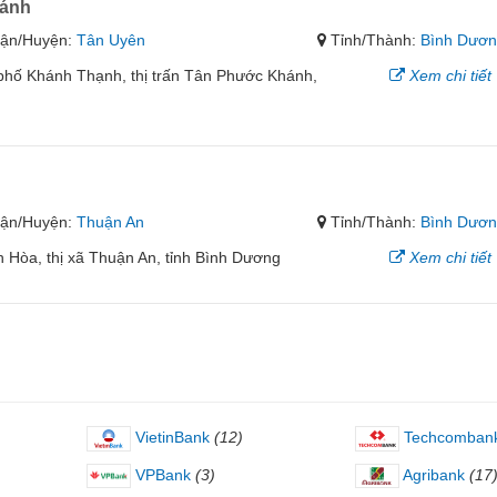
hánh
ận/Huyện:
Tân Uyên
Tỉnh/Thành:
Bình Dươ
 phố Khánh Thạnh, thị trấn Tân Phước Khánh,
Xem chi tiết
ận/Huyện:
Thuận An
Tỉnh/Thành:
Bình Dươ
 Hòa, thị xã Thuận An, tỉnh Bình Dương
Xem chi tiết
VietinBank
(12)
Techcomban
VPBank
(3)
Agribank
(17