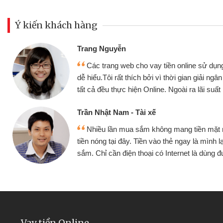
Ý kiến khách hàng
Đoàn Hữu Cảnh
Mình cần tiền gấp nê
sử dụng thân thiện,
nhưng thật may đã có gó
giải ngân nhanh chóng
không cần gặp mặt nên rất
i suất rất tốt
bè biết
Cấn Văn Lực - Tạp hóa
ền mặt mình đều vay
Tôi kinh doanh buôn b
 mình lại tiếp tục mua
hàng, nhờ biết đến websit
à dùng được
quyết được công việc c
Vay tiền Online