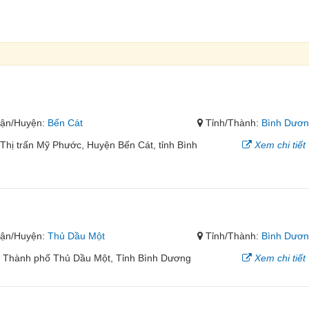
ận/Huyện:
Bến Cát
Tỉnh/Thành:
Bình Dươ
hị trấn Mỹ Phước, Huyện Bến Cát, tỉnh Bình
Xem chi tiết
ận/Huyện:
Thủ Dầu Một
Tỉnh/Thành:
Bình Dươ
, Thành phố Thủ Dầu Một, Tỉnh Bình Dương
Xem chi tiết