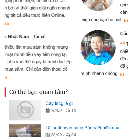
gói vay tiền bằng CMND online không
cần gặp mặt nên rất tiện lợi, sẽ giới
thiệu cho bạn bè biết
qu
Cấn Văn Lực - Tạp hóa
Tôi kinh doanh buôn bán nhỏ lẻ
nhiều lúc cần vốn nhập hàng, nhờ biết
đến website qua bạn bè giới thiệu tôi
đã giải quyết được công việc của
mình nhanh chóng
th
Có thể bạn quan tâm?
Cày lscg là gì
28/09 -
10
Lãi suất ngân hàng Bảo Việt hiện nay
26/09 -
64