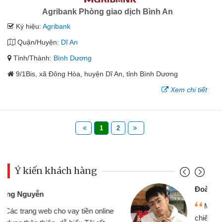
Agribank Phòng giao dịch Bình An
Ký hiệu:
Agribank
Quận/Huyện:
Dĩ An
Tỉnh/Thành:
Bình Dương
9/1Bis, xã Đông Hòa, huyện Dĩ An, tỉnh Bình Dương
Xem chi tiết
1
2
Ý kiến khách hàng
Đoàn Hữu Cảnh
Mình cần tiền gấp nên định cầm cố
chiếc xe wave nhưng thật may đã có