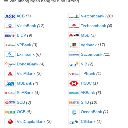
Văn phòng Ngân hàng tại Bình Dương
ACB
(7)
Vietcombank
(20)
VietinBank
(12)
Techcombank
(4)
BIDV
(9)
MSB
(3)
VPBank
(3)
Agribank
(17)
Eximbank
(6)
Sacombank
(11)
DongABank
(4)
VIB
(2)
VietABank
(2)
TPBank
(1)
MBBank
(4)
HSBC
(1)
SeABank
(4)
ABBank
(6)
SCB
(3)
SHB
(10)
OCB
(5)
OceanBank
(1)
VietCapitalBank
(2)
CBBank
(1)