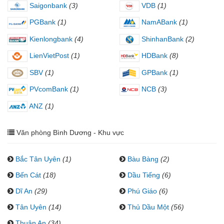
Saigonbank
(3)
VDB
(1)
PGBank
(1)
NamABank
(1)
Kienlongbank
(4)
ShinhanBank
(2)
LienVietPost
(1)
HDBank
(8)
SBV
(1)
GPBank
(1)
PVcomBank
(1)
NCB
(3)
ANZ
(1)
Văn phòng Bình Dương - Khu vực
Bắc Tân Uyên
(1)
Bàu Bàng
(2)
Bến Cát
(18)
Dầu Tiếng
(6)
Dĩ An
(29)
Phú Giáo
(6)
Tân Uyên
(14)
Thủ Dầu Một
(56)
Thuận An
(34)