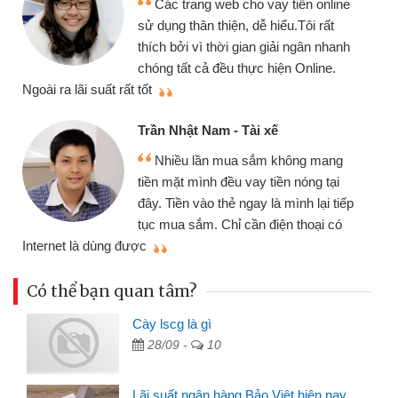
Các trang web cho vay tiền online
sử dụng thân thiện, dễ hiểu.Tôi rất
thích bởi vì thời gian giải ngân nhanh
chóng tất cả đều thực hiện Online.
thi
Ngoài ra lãi suất rất tốt
Trần Nhật Nam - Tài xế
Nhiều lần mua sắm không mang
tiền mặt mình đều vay tiền nóng tại
đây. Tiền vào thẻ ngay là mình lại tiếp
tục mua sắm. Chỉ cần điện thoại có
mì
Internet là dùng được
Có thể bạn quan tâm?
Cày lscg là gì
28/09 -
10
Lãi suất ngân hàng Bảo Việt hiện nay