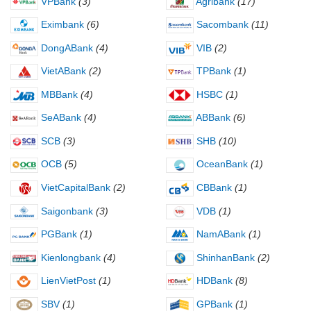
VPBank
(3)
Agribank
(17)
Eximbank
(6)
Sacombank
(11)
DongABank
(4)
VIB
(2)
VietABank
(2)
TPBank
(1)
MBBank
(4)
HSBC
(1)
SeABank
(4)
ABBank
(6)
SCB
(3)
SHB
(10)
OCB
(5)
OceanBank
(1)
VietCapitalBank
(2)
CBBank
(1)
Saigonbank
(3)
VDB
(1)
PGBank
(1)
NamABank
(1)
Kienlongbank
(4)
ShinhanBank
(2)
LienVietPost
(1)
HDBank
(8)
SBV
(1)
GPBank
(1)