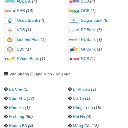
ABBank
(4)
SCB
(4)
SHB
(14)
OCB
(1)
OceanBank
(4)
Saigonbank
(5)
VDB
(1)
PGBank
(3)
LienVietPost
(1)
HDBank
(1)
SBV
(1)
GPBank
(1)
PVcomBank
(1)
NCB
(1)
Văn phòng Quảng Ninh - Khu vực
Ba Chẽ
(1)
Bình Liêu
(1)
Cẩm Phả
(37)
Cô Tô
(1)
Đầm Hà
(1)
Đông Triều
(15)
Hạ Long
(80)
Hải Hà
(4)
Hoành Bồ
(4)
Móng Cái
(18)