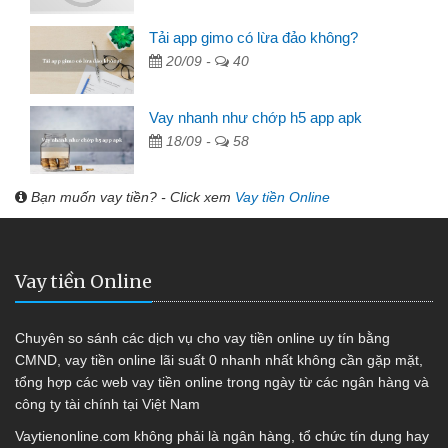
Tải app gimo có lừa đảo không?
20/09 -
40
Vay nhanh như chớp h5 app apk
18/09 -
58
Bạn muốn vay tiền? - Click xem
Vay tiền Online
Vay tiền Online
Chuyên so sánh các dịch vụ cho vay tiền online uy tín bằng
CMND, vay tiền online lãi suất 0 nhanh nhất không cần gặp mặt,
tổng hợp các web vay tiền online trong ngày từ các ngân hàng và
công ty tài chính tại Việt Nam
Vaytienonline.com không phải là ngân hàng, tổ chức tín dụng hay