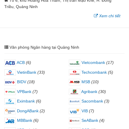
Tổ 6, khu Hoàng Hoa Thám, Thị trấn Mạo Khê, H. Đông
Triều, Quảng Ninh
Xem chi tiết
Văn phòng Ngân hàng tại Quảng Ninh
ACB
(6)
Vietcombank
(17)
VietinBank
(33)
Techcombank
(5)
BIDV
(18)
MSB
(10)
VPBank
(7)
Agribank
(30)
Eximbank
(6)
Sacombank
(3)
DongABank
(2)
VIB
(7)
MBBank
(6)
SeABank
(4)