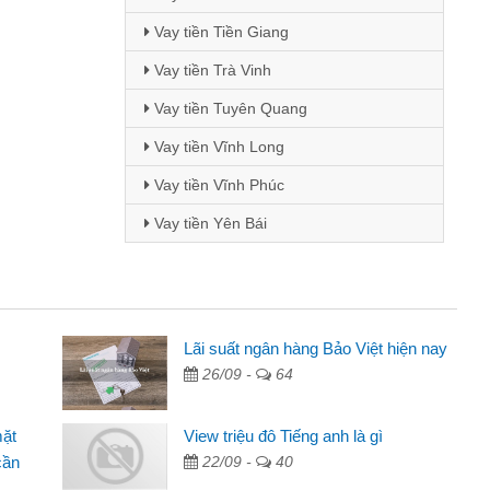
Vay tiền Tiền Giang
Vay tiền Trà Vinh
Vay tiền Tuyên Quang
Vay tiền Vĩnh Long
Vay tiền Vĩnh Phúc
Vay tiền Yên Bái
Mai Lan - Sinh viên
Lãi suất ngân hàng Bảo Việt hiện nay
26/09 -
64
Tôi biết đến thông qua quảng cáo trên facebook. Tôi là
sinh viên nên cần đóng tiền nhà, sinh nhật bạn bè, mà đọc
mặt
View triệu đô Tiếng anh là gì
thấy thủ tục nhanh gọn nên tôi quyết định vay
cần
22/09 -
40
Lâm Minh Chánh