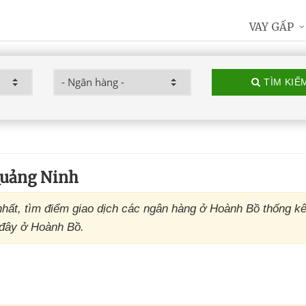
VAY GẤP
TÌM KIẾ
Quảng Ninh
hất, tìm điểm giao dịch các ngân hàng ở Hoành Bồ thống kê
 đây ở Hoành Bồ.