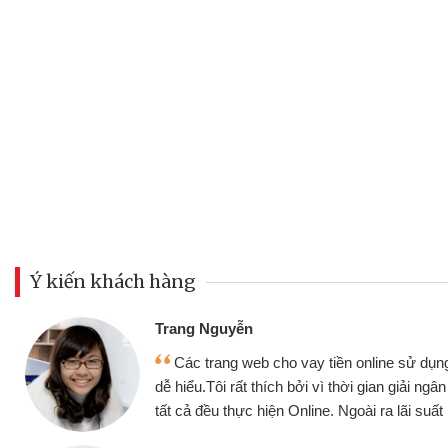
Ý kiến khách hàng
Đoàn Hữ
Mình c
y tiền online sử dụng thân thiện,
nhưng thậ
i vì thời gian giải ngân nhanh chóng
không cần 
ine. Ngoài ra lãi suất rất tốt
bè biết