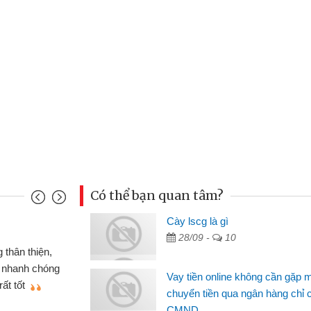
Có thể bạn quan tâm?
u Cảnh
Cày lscg là gì
28/09 -
10
ần tiền gấp nên định cầm cố chiếc xe wave
t may đã có gói vay tiền bằng CMND online
Vay tiền online không cần gặp 
gặp mặt nên rất tiện lợi, sẽ giới thiệu cho bạn
chuyển tiền qua ngân hàng chỉ 
CMND