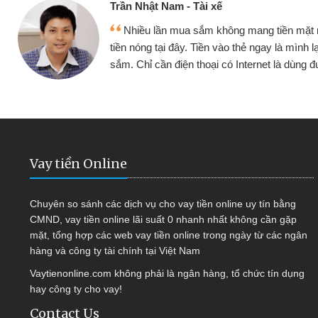
ế
Cấn Văn 
không mang tiền mặt mình đều vay
Tôi kin
vào thẻ ngay là mình lại tiếp tục mua
hàng, nhờ 
i có Internet là dùng được
quyết đượ
Vay tiền Online
Chuyên so sánh các dịch vụ cho vay tiền online uy tín bằng
CMND, vay tiền online lãi suất 0 nhanh nhất không cần gặp
mặt, tổng hợp các web vay tiền online trong ngày từ các ngân
hàng và công ty tài chính tại Việt Nam
Vaytienonline.com không phải là ngân hàng, tổ chức tín dụng
hay công ty cho vay!
Contact Us