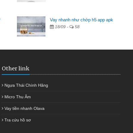
Mất 2 tuần các ngân hàng không ai cho vay. Trong khi
cần có 2 triệu để giải quyết việc riêng, trong 1-2 ngày tôi trả
?
Vay nhanh như chớp h5 app apk
được thôi. Cảm ơn đã giúp tôi kịp thời và nhanh chóng
18/09 -
58
Other link
Ngựa Thái Chính Hãng
Micro Thu Âm
Vay tiền nhanh Olava
Tra cứu hồ sơ