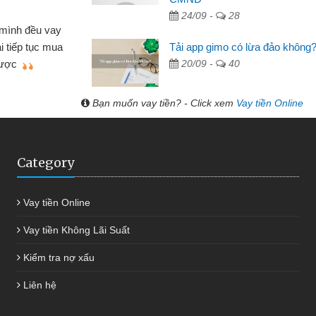
Lực - Tạp hóa
24/09 -
28
h doanh buôn bán nhỏ lẻ nhiều lúc cần vốn nhập
Tải app gimo có lừa đảo không
biết đến website qua bạn bè giới thiệu tôi đã giải
20/09 -
40
c công việc của mình nhanh chóng
Bạn muốn vay tiền? - Click xem
Vay tiền Online
Category
Vay tiền Online
Vay tiền Không Lãi Suất
Kiểm tra nợ xấu
Liên hệ