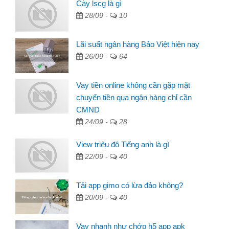
Cày lscg là gì
28/09 -
10
Lãi suất ngân hàng Bảo Việt hiện nay
26/09 -
64
Vay tiền online không cần gặp mặt
chuyển tiền qua ngân hàng chỉ cần
CMND
24/09 -
28
View triệu đô Tiếng anh là gì
22/09 -
40
Tải app gimo có lừa đảo không?
20/09 -
40
Vay nhanh như chớp h5 app apk