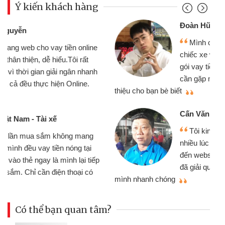
Ý kiến khách hàng
Đoàn Hữu Cảnh
Mình cần tiền gấp nên định cầm cố
chiếc xe wave nhưng thật may đã có
gói vay tiền bằng CMND online không
cần gặp mặt nên rất tiện lợi, sẽ giới
thiệu cho bạn bè biết
qu
Cấn Văn Lực - Tạp hóa
Tôi kinh doanh buôn bán nhỏ lẻ
nhiều lúc cần vốn nhập hàng, nhờ biết
đến website qua bạn bè giới thiệu tôi
đã giải quyết được công việc của
mình nhanh chóng
th
Có thể bạn quan tâm?