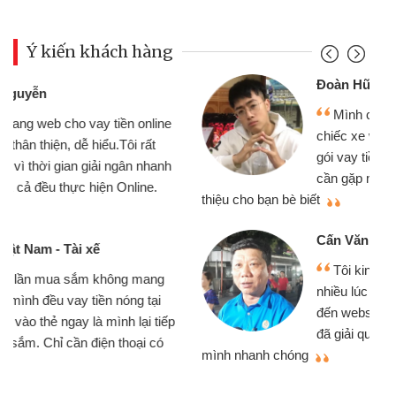
Ý kiến khách hàng
Đoàn Hữu Cảnh
Mình cần tiền gấp nên định cầm cố
chiếc xe wave nhưng thật may đã có
gói vay tiền bằng CMND online không
cần gặp mặt nên rất tiện lợi, sẽ giới
thiệu cho bạn bè biết
qu
Cấn Văn Lực - Tạp hóa
Tôi kinh doanh buôn bán nhỏ lẻ
nhiều lúc cần vốn nhập hàng, nhờ biết
đến website qua bạn bè giới thiệu tôi
đã giải quyết được công việc của
mình nhanh chóng
th