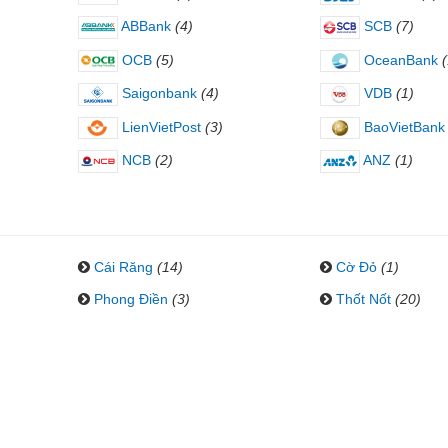
ABBank
(4)
SCB
(7)
OCB
(5)
OceanBank
(
Saigonbank
(4)
VDB
(1)
LienVietPost
(3)
BaoVietBank
NCB
(2)
ANZ
(1)
Cái Răng
(14)
Cờ Đỏ
(1)
Phong Điền
(3)
Thốt Nốt
(20)