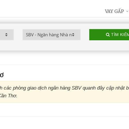
VAY GẤP
TÌM KIẾ
ơ
 các phòng giao dịch ngân hàng SBV quanh đây cập nhật b
Cần Thơ.