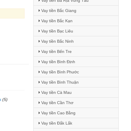
Vay tiền Bà Rịa Vũng Tàu
Vay tiền Bắc Giang
Vay tiền Bắc Kạn
Vay tiền Bạc Liêu
Vay tiền Bắc Ninh
Vay tiền Bến Tre
Vay tiền Bình Định
Vay tiền Bình Phước
Vay tiền Bình Thuận
Vay tiền Cà Mau
k
(5)
Vay tiền Cần Thơ
)
Vay tiền Cao Bằng
Vay tiền Đắk Lắk