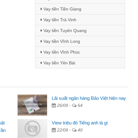
Vay tiền Tiền Giang
Vay tiền Trà Vinh
Vay tiền Tuyên Quang
Vay tiền Vĩnh Long
Vay tiền Vĩnh Phúc
Vay tiền Yên Bái
 - Sinh viên
Lãi suất ngân hàng Bảo Việt hiện nay
26/09 -
64
biết đến thông qua quảng cáo trên facebook. Tôi là
ên nên cần đóng tiền nhà, sinh nhật bạn bè, mà đọc
mặt
View triệu đô Tiếng anh là gì
ủ tục nhanh gọn nên tôi quyết định vay
cần
22/09 -
40
nh Chánh