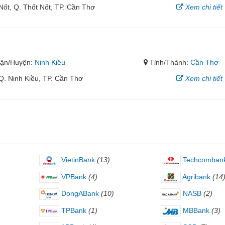
Nốt, Q. Thốt Nốt, TP. Cần Thơ
Xem chi tiết
ận/Huyện:
Ninh Kiều
Tỉnh/Thành:
Cần Thơ
Q. Ninh Kiều, TP. Cần Thơ
Xem chi tiết
VietinBank
(13)
Techcomban
VPBank
(4)
Agribank
(14
DongABank
(10)
NASB
(2)
TPBank
(1)
MBBank
(3)