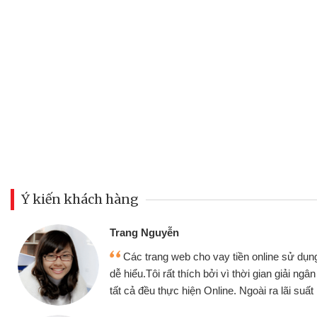
Ý kiến khách hàng
Đoàn Hữu Cảnh
Mình cần tiền gấ
ine sử dụng thân thiện,
nhưng thật may đã c
gian giải ngân nhanh chóng
không cần gặp mặt nên
ra lãi suất rất tốt
bè biết