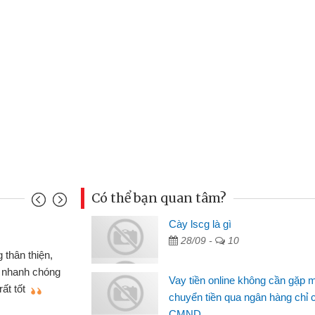
Có thể bạn quan tâm?
Cày lscg là gì
Mai Lan
28/09 -
10
p nên định cầm cố chiếc xe wave
Tôi 
ó gói vay tiền bằng CMND online
sinh vi
Vay tiền online không cần gặp 
 rất tiện lợi, sẽ giới thiệu cho bạn
thấy th
chuyển tiền qua ngân hàng chỉ 
CMND
Lâm Mi