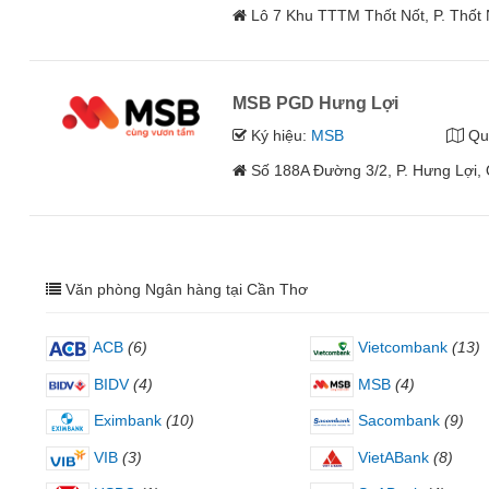
Lô 7 Khu TTTM Thốt Nốt, P. Thốt 
MSB PGD Hưng Lợi
Ký hiệu:
MSB
Qu
Số 188A Đường 3/2, P. Hưng Lợi, 
Văn phòng Ngân hàng tại Cần Thơ
ACB
(6)
Vietcombank
(13)
BIDV
(4)
MSB
(4)
Eximbank
(10)
Sacombank
(9)
VIB
(3)
VietABank
(8)