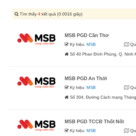
Tìm thấy
4
kết quả (0.0016 giây)
MSB PGD Cần Thơ
Ký hiệu:
MSB
Qu
Số 40 Phan Đình Phùng, Q. Ninh 
MSB PGD An Thới
Ký hiệu:
MSB
Qu
Số 304, Đường Cách mạng Tháng T
MSB PGD TCCĐ Thốt Nốt
Ký hiệu:
MSB
Qu