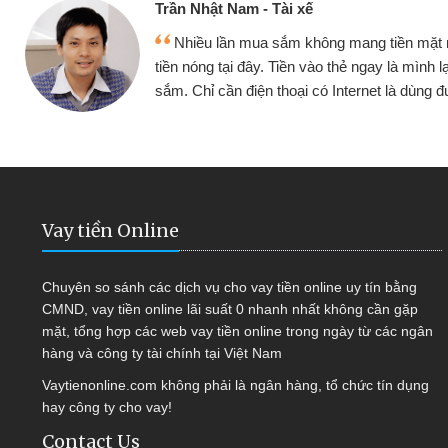
Cấn Văn Lực - Tạp
g tiền mặt mình đều vay
Tôi kinh doanh bu
y là mình lại tiếp tục mua
hàng, nhờ biết đến we
et là dùng được
quyết được công vi
Vay tiền Online
Chuyên so sánh các dịch vụ cho vay tiền online uy tín bằng
CMND, vay tiền online lãi suất 0 nhanh nhất không cần gặp
mặt, tổng hợp các web vay tiền online trong ngày từ các ngân
hàng và công ty tài chính tại Việt Nam
Vaytienonline.com không phải là ngân hàng, tổ chức tín dụng
hay công ty cho vay!
Contact Us