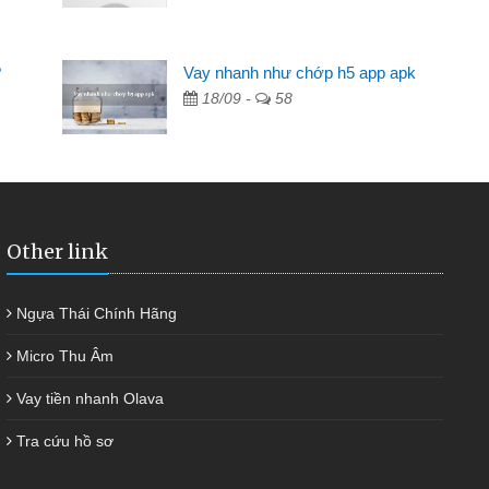
2 tuần các ngân hàng không ai cho vay. Trong khi
 triệu để giải quyết việc riêng, trong 1-2 ngày tôi trả
?
Vay nhanh như chớp h5 app apk
ôi. Cảm ơn đã giúp tôi kịp thời và nhanh chóng
18/09 -
58
Other link
Ngựa Thái Chính Hãng
Micro Thu Âm
Vay tiền nhanh Olava
Tra cứu hồ sơ