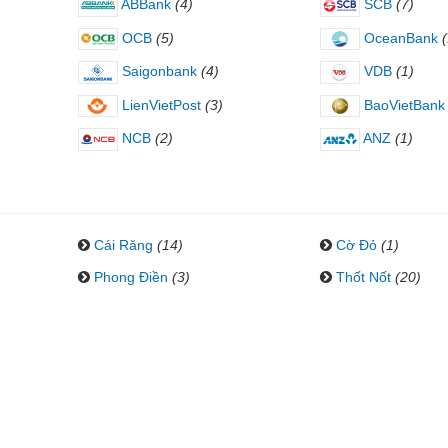
ABBank
(4)
SCB
(7)
OCB
(5)
OceanBank
(
Saigonbank
(4)
VDB
(1)
LienVietPost
(3)
BaoVietBank
NCB
(2)
ANZ
(1)
Cái Răng
(14)
Cờ Đỏ
(1)
Phong Điền
(3)
Thốt Nốt
(20)