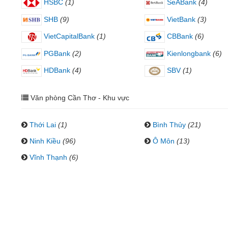
HSBC
(1)
SeABank
(4)
SHB
(9)
VietBank
(3)
VietCapitalBank
(1)
CBBank
(6)
PGBank
(2)
Kienlongbank
(6)
HDBank
(4)
SBV
(1)
Văn phòng Cần Thơ - Khu vực
Thới Lai
(1)
Bình Thủy
(21)
Ninh Kiều
(96)
Ô Môn
(13)
Vĩnh Thạnh
(6)