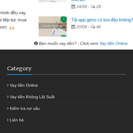
 hóa
24/09 -
28
Mất 
ôn bán nhỏ lẻ nhiều lúc cần vốn nhập
cần có 2
Tải app gimo có lừa đảo không
bsite qua bạn bè giới thiệu tôi đã giải
được th
20/09 -
40
ệc của mình nhanh chóng
Bạn muốn vay tiền? - Click xem
Vay tiền Online
Category
Vay tiền Online
Vay tiền Không Lãi Suất
Kiểm tra nợ xấu
Liên hệ