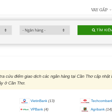
VAY GẤP
TÌM KIẾ
ra cứu điểm giao dịch các ngân hàng tại Cần Thơ cập nhật 
đây ở Cần Thơ.
VietinBank
(13)
Techcomban
VPBank
(4)
Agribank
(14