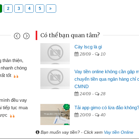
2
3
4
5
Có thể bạn quan tâm?
Cày lscg là gì
Mai Lan - Sinh vi
28/09 -
10
cầm cố chiếc xe wave
Tôi biết đến thô
tiền bằng CMND online
sinh viên nên cần 
Vay tiền online không cần gặp 
ợi, sẽ giới thiệu cho bạn
thấy thủ tục nhanh
chuyển tiền qua ngân hàng chỉ 
CMND
Lâm Minh Chánh
24/09 -
28
Mất 2 tuần các 
lẻ nhiều lúc cần vốn nhập
cần có 2 triệu để gi
Tải app gimo có lừa đảo không
ạn bè giới thiệu tôi đã giải
được thôi. Cảm ơn 
20/09 -
40
h nhanh chóng
Bạn muốn vay tiền? - Click xem
Vay tiền Online