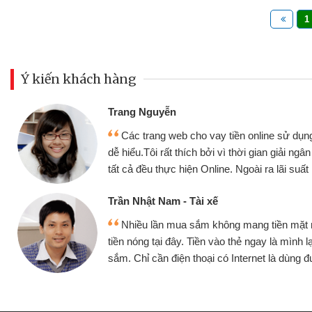
1
Ý kiến khách hàng
Đoàn Hữu Cảnh
Mình cần tiền gấp nên định 
 thân thiện,
nhưng thật may đã có gói vay 
ân nhanh chóng
không cần gặp mặt nên rất tiện l
rất tốt
bè biết
Cấn Văn Lực - Tạp hóa
 mình đều vay
Tôi kinh doanh buôn bán nhỏ 
ại tiếp tục mua
hàng, nhờ biết đến website qua b
 được
quyết được công việc của mìn