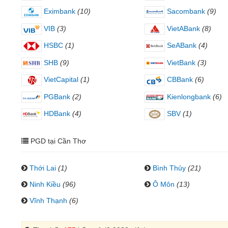
Eximbank
(10)
Sacombank
(9)
VIB
(3)
VietABank
(8)
HSBC
(1)
SeABank
(4)
SHB
(9)
VietBank
(3)
VietCapital
(1)
CBBank
(6)
PGBank
(2)
Kienlongbank
(6)
HDBank
(4)
SBV
(1)
PGD tại Cần Thơ
Thới Lai
(1)
Bình Thủy
(21)
Ninh Kiều
(96)
Ô Môn
(13)
Vĩnh Thạnh
(6)