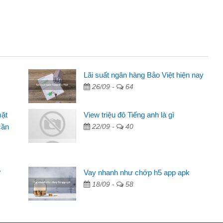
ên
Lãi suất ngân hàng Bảo Việt hiện nay
26/09 -
64
ng qua quảng cáo trên facebook. Tôi là
đóng tiền nhà, sinh nhật bạn bè, mà đọc
mặt
View triệu đô Tiếng anh là gì
 gọn nên tôi quyết định vay
cần
22/09 -
40
ngân hàng không ai cho vay. Trong khi
ải quyết việc riêng, trong 1-2 ngày tôi trả
?
Vay nhanh như chớp h5 app apk
đã giúp tôi kịp thời và nhanh chóng
18/09 -
58