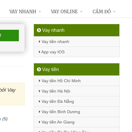
VAY NHANH
VAY ONLINE
CẦM ĐỒ
Vay nhanh
M
Vay tiền nhanh
App vay IOS
Vay tiền
Vay tiền Hồ Chí Minh
bởi Vay
Vay tiền Hà Nội
Vay tiền Đà Nẵng
Vay tiền Bình Dương
k
(5)
Vay tiền An Giang
)