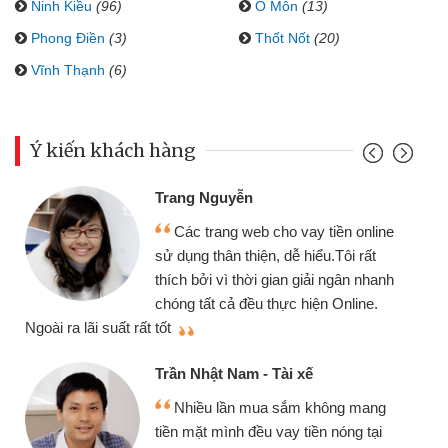
Ninh Kiều
(96)
Ô Môn
(13)
Phong Điền
(3)
Thốt Nốt
(20)
Vĩnh Thạnh
(6)
Ý kiến khách hàng
Trang Nguyễn
Các trang web cho vay tiền online
sử dụng thân thiện, dễ hiểu.Tôi rất
thích bởi vì thời gian giải ngân nhanh
chóng tất cả đều thực hiện Online.
thi
Ngoài ra lãi suất rất tốt
Trần Nhật Nam - Tài xế
Nhiều lần mua sắm không mang
tiền mặt mình đều vay tiền nóng tại