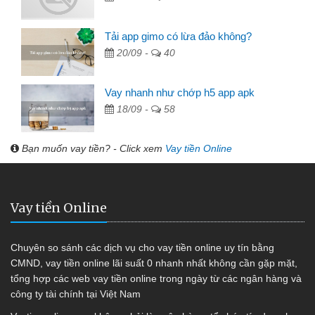
Tải app gimo có lừa đảo không?
20/09 -
40
Vay nhanh như chớp h5 app apk
18/09 -
58
Bạn muốn vay tiền? - Click xem
Vay tiền Online
Vay tiền Online
Chuyên so sánh các dịch vụ cho vay tiền online uy tín bằng
CMND, vay tiền online lãi suất 0 nhanh nhất không cần gặp mặt,
tổng hợp các web vay tiền online trong ngày từ các ngân hàng và
công ty tài chính tại Việt Nam