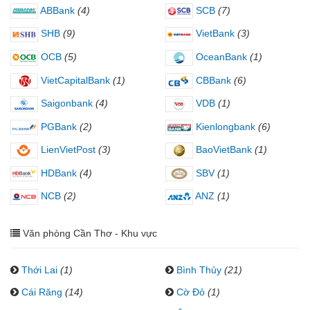
ABBank
(4)
SCB
(7)
SHB
(9)
VietBank
(3)
OCB
(5)
OceanBank
(1)
VietCapitalBank
(1)
CBBank
(6)
Saigonbank
(4)
VDB
(1)
PGBank
(2)
Kienlongbank
(6)
LienVietPost
(3)
BaoVietBank
(1)
HDBank
(4)
SBV
(1)
NCB
(2)
ANZ
(1)
Văn phòng Cần Thơ - Khu vực
Thới Lai
(1)
Bình Thủy
(21)
Cái Răng
(14)
Cờ Đỏ
(1)