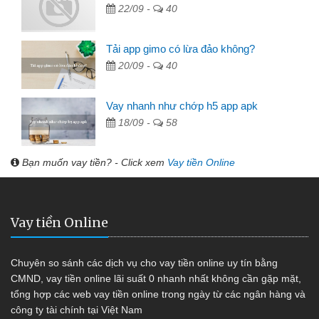
22/09 -
40
Tải app gimo có lừa đảo không?
20/09 -
40
Vay nhanh như chớp h5 app apk
18/09 -
58
Bạn muốn vay tiền? - Click xem
Vay tiền Online
Vay tiền Online
Chuyên so sánh các dịch vụ cho vay tiền online uy tín bằng
CMND, vay tiền online lãi suất 0 nhanh nhất không cần gặp mặt,
tổng hợp các web vay tiền online trong ngày từ các ngân hàng và
công ty tài chính tại Việt Nam