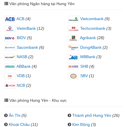
Văn phòng Ngân hàng tại Hưng Yên
ACB
(4)
Vietcombank
(9)
VietinBank
(12)
Techcombank
(3)
BIDV
(5)
Agribank
(28)
Sacombank
(6)
DongABank
(2)
NASB
(2)
MBBank
(3)
ABBank
(4)
SHB
(4)
VDB
(1)
SBV
(1)
NCB
(2)
Văn phòng Hưng Yên - Khu vực
Ân Thi
(5)
Thành phố Hưng Yên
(26)
Khoái Châu
(11)
Kim Động
(3)