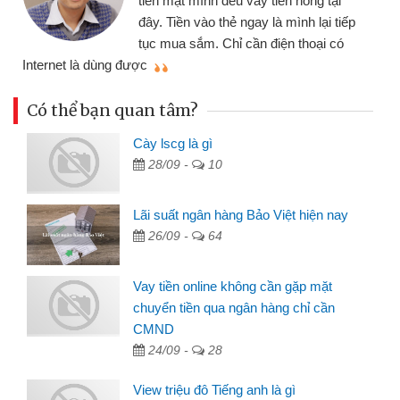
tiền mặt mình đều vay tiền nóng tại
đây. Tiền vào thẻ ngay là mình lại tiếp
tục mua sắm. Chỉ cần điện thoại có
mì
Internet là dùng được
Có thể bạn quan tâm?
Cày lscg là gì
28/09 -
10
Lãi suất ngân hàng Bảo Việt hiện nay
26/09 -
64
Vay tiền online không cần gặp mặt
chuyển tiền qua ngân hàng chỉ cần
CMND
24/09 -
28
View triệu đô Tiếng anh là gì