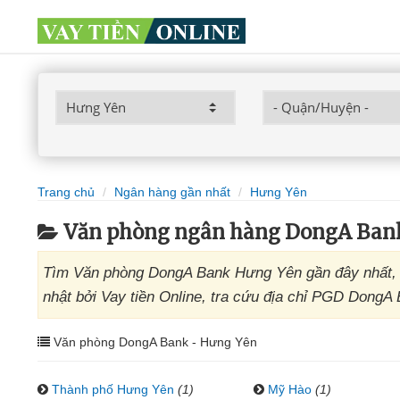
Trang chủ
Ngân hàng gần nhất
Hưng Yên
Văn phòng ngân hàng DongA Ban
Tìm Văn phòng DongA Bank Hưng Yên gần đây nhất, 
nhật bởi Vay tiền Online, tra cứu địa chỉ PGD DongA
Văn phòng DongA Bank - Hưng Yên
Thành phố Hưng Yên
(1)
Mỹ Hào
(1)