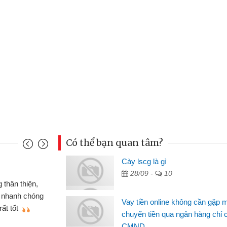
Có thể bạn quan tâm?
u Cảnh
Cày lscg là gì
28/09 -
10
ần tiền gấp nên định cầm cố chiếc xe wave
t may đã có gói vay tiền bằng CMND online
Vay tiền online không cần gặp 
gặp mặt nên rất tiện lợi, sẽ giới thiệu cho bạn
chuyển tiền qua ngân hàng chỉ 
CMND