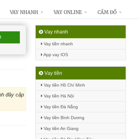
VAY NHANH
VAY ONLINE
CẦM ĐỒ
Vay nhanh
M
Vay tiền nhanh
App vay IOS
Vay tiền
Vay tiền Hồ Chí Minh
nh đây cập
Vay tiền Hà Nội
Vay tiền Đà Nẵng
Vay tiền Bình Dương
Vay tiền An Giang