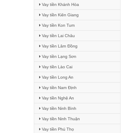
Vay tiền Khánh Hòa
Vay tiền Kiên Giang
Vay tiền Kon Tum
Vay tiền Lai Châu
Vay tiền Lâm Đồng
Vay tiền Lạng Sơn
Vay tiền Lào Cai
Vay tiền Long An
Vay tiền Nam Định
Vay tiền Nghệ An
Vay tiền Ninh Bình
Vay tiền Ninh Thuận
Vay tiền Phú Thọ