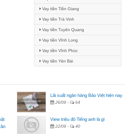
Vay tiền Tiền Giang
Vay tiền Trà Vinh
Vay tiền Tuyên Quang
Vay tiền Vĩnh Long
Vay tiền Vĩnh Phúc
Vay tiền Yên Bái
Mai Lan - Sinh viên
Lãi suất ngân hàng Bảo Việt hiện nay
26/09 -
64
Tôi biết đến thông qua quảng cáo trên facebook. Tôi là
sinh viên nên cần đóng tiền nhà, sinh nhật bạn bè, mà đọc
mặt
View triệu đô Tiếng anh là gì
thấy thủ tục nhanh gọn nên tôi quyết định vay
cần
22/09 -
40
Lâm Minh Chánh