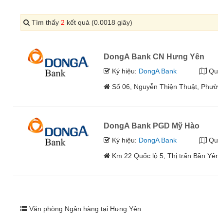
Tìm thấy
2
kết quả (0.0018 giây)
DongA Bank CN Hưng Yên
Ký hiệu:
DongA Bank
Qu
Số 06, Nguyễn Thiện Thuật, Phư
DongA Bank PGD Mỹ Hào
Ký hiệu:
DongA Bank
Qu
Km 22 Quốc lộ 5, Thị trấn Bần Y
Văn phòng Ngân hàng tại Hưng Yên