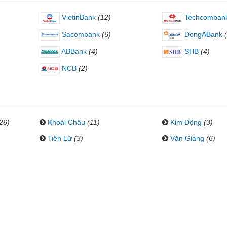
VietinBank
(12)
Techcomban
Sacombank
(6)
DongABank
ABBank
(4)
SHB
(4)
NCB
(2)
26)
Khoái Châu
(11)
Kim Động
(3)
Tiên Lữ
(3)
Văn Giang
(6)