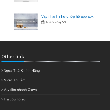
Mất 2 tuần các ngân hàng không ai cho vay. Trong khi
cần có 2 triệu để giải quyết việc riêng, trong 1-2 ngày tôi trả
?
Vay nhanh như chớp h5 app apk
được thôi. Cảm ơn đã giúp tôi kịp thời và nhanh chóng
18/09 -
58
Other link
Ngựa Thái Chính Hãng
Micro Thu Âm
Vay tiền nhanh Olava
Tra cứu hồ sơ