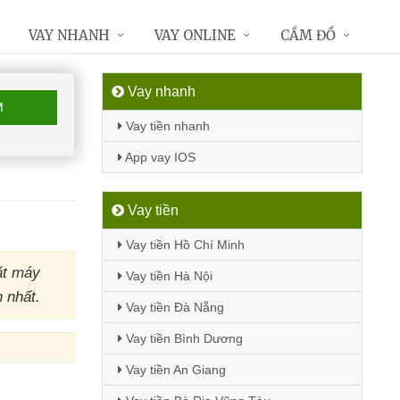
VAY NHANH
VAY ONLINE
CẦM ĐỒ
Vay nhanh
M
Vay tiền nhanh
App vay IOS
Vay tiền
Vay tiền Hồ Chí Minh
ặt máy
Vay tiền Hà Nội
 nhất.
Vay tiền Đà Nẵng
Vay tiền Bình Dương
Vay tiền An Giang