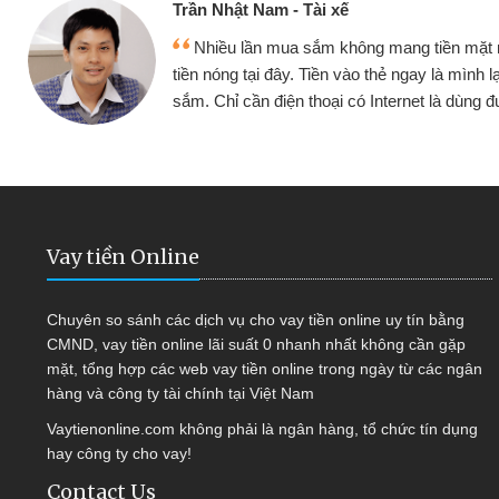
Cấn Văn Lực - Tạp
g tiền mặt mình đều vay
Tôi kinh doanh bu
y là mình lại tiếp tục mua
hàng, nhờ biết đến we
et là dùng được
quyết được công vi
Vay tiền Online
Chuyên so sánh các dịch vụ cho vay tiền online uy tín bằng
CMND, vay tiền online lãi suất 0 nhanh nhất không cần gặp
mặt, tổng hợp các web vay tiền online trong ngày từ các ngân
hàng và công ty tài chính tại Việt Nam
Vaytienonline.com không phải là ngân hàng, tổ chức tín dụng
hay công ty cho vay!
Contact Us