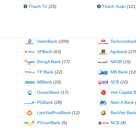
Thanh Trì
(25)
Thanh Xuân
(121
VietinBank
(209)
Techcomban
VPBank
(63)
Agribank
(27
DongA Bank
(77)
NASB
(15)
TP Bank
(22)
MB Bank
(12
ABBank
(10)
SCB
(10)
OceanBank
(17)
Viet Capital 
PGBank
(28)
Nam A Bank
LienVietPostBank
(12)
BaoViet Ban
PVcomBank
(5)
NCB
(4)