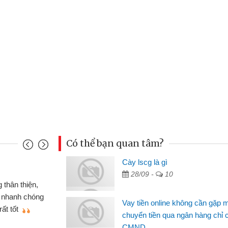
Có thể bạn quan tâm?
Cày lscg là gì
Mai Lan
28/09 -
10
p nên định cầm cố chiếc xe wave
Tôi 
ó gói vay tiền bằng CMND online
sinh vi
Vay tiền online không cần gặp 
 rất tiện lợi, sẽ giới thiệu cho bạn
thấy th
chuyển tiền qua ngân hàng chỉ 
CMND
Lâm Mi