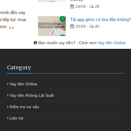
 hóa
24/09 -
28
Mất 
ôn bán nhỏ lẻ nhiều lúc cần vốn nhập
cần có 2
Tải app gimo có lừa đảo không
bsite qua bạn bè giới thiệu tôi đã giải
được th
20/09 -
40
ệc của mình nhanh chóng
Bạn muốn vay tiền? - Click xem
Vay tiền Online
Category
Vay tiền Online
Vay tiền Không Lãi Suất
Kiểm tra nợ xấu
Liên hệ