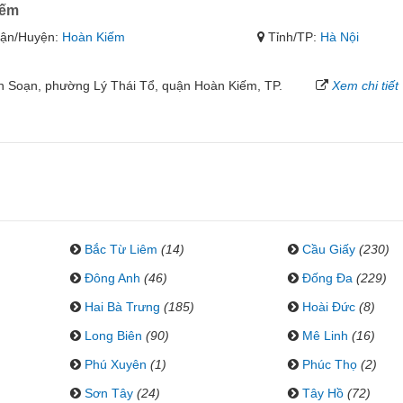
iếm
ận/Huyện:
Hoàn Kiếm
Tỉnh/TP:
Hà Nội
 Soạn, phường Lý Thái Tổ, quận Hoàn Kiếm, TP.
Xem chi tiết
Bắc Từ Liêm
(14)
Cầu Giấy
(230)
Đông Anh
(46)
Đống Đa
(229)
Hai Bà Trưng
(185)
Hoài Đức
(8)
Long Biên
(90)
Mê Linh
(16)
Phú Xuyên
(1)
Phúc Thọ
(2)
Sơn Tây
(24)
Tây Hồ
(72)