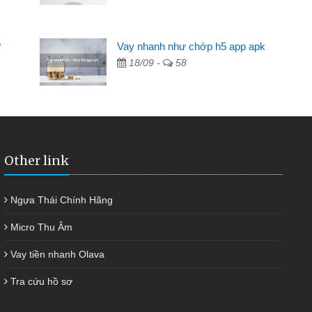
2 tuần các ngân hàng không ai cho vay. Trong khi
 triệu để giải quyết việc riêng, trong 1-2 ngày tôi trả
?
Vay nhanh như chớp h5 app apk
ôi. Cảm ơn đã giúp tôi kịp thời và nhanh chóng
18/09 -
58
Other link
Ngựa Thái Chính Hãng
Micro Thu Âm
Vay tiền nhanh Olava
Tra cứu hồ sơ