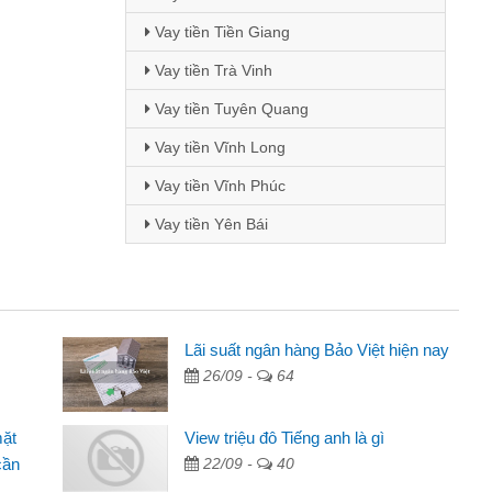
Vay tiền Tiền Giang
Vay tiền Trà Vinh
Vay tiền Tuyên Quang
Vay tiền Vĩnh Long
Vay tiền Vĩnh Phúc
Vay tiền Yên Bái
 - Sinh viên
Lãi suất ngân hàng Bảo Việt hiện nay
26/09 -
64
biết đến thông qua quảng cáo trên facebook. Tôi là
ên nên cần đóng tiền nhà, sinh nhật bạn bè, mà đọc
mặt
View triệu đô Tiếng anh là gì
ủ tục nhanh gọn nên tôi quyết định vay
cần
22/09 -
40
nh Chánh