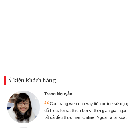
Ý kiến khách hàng
Đoàn Hữu Cảnh
Mình cần tiền gấ
ine sử dụng thân thiện,
nhưng thật may đã c
gian giải ngân nhanh chóng
không cần gặp mặt nên
ra lãi suất rất tốt
bè biết