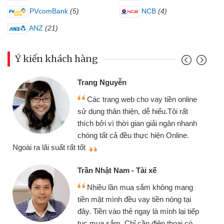
PVcomBank
(5)
NCB
(4)
ANZ
(21)
Ý kiến khách hàng
Trang Nguyễn
Các trang web cho vay tiền online
sử dụng thân thiện, dễ hiểu.Tôi rất
thích bởi vì thời gian giải ngân nhanh
chóng tất cả đều thực hiện Online.
thi
Ngoài ra lãi suất rất tốt
Trần Nhật Nam - Tài xế
Nhiều lần mua sắm không mang
tiền mặt mình đều vay tiền nóng tại
đây. Tiền vào thẻ ngay là mình lại tiếp
tục mua sắm. Chỉ cần điện thoại có