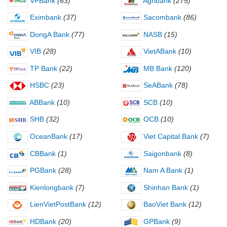
VPBank
(63)
Agribank
(275)
Eximbank
(37)
Sacombank
(86)
DongA Bank
(77)
NASB
(15)
VIB
(28)
VietABank
(10)
TP Bank
(22)
MB Bank
(120)
HSBC
(23)
SeABank
(78)
ABBank
(10)
SCB
(10)
SHB
(32)
OCB
(10)
OceanBank
(17)
Viet Capital Bank
(7)
CBBank
(1)
Saigonbank
(8)
PGBank
(28)
Nam A Bank
(1)
Kienlongbank
(7)
Shinhan Bank
(1)
LienVietPostBank
(12)
BaoViet Bank
(12)
HDBank
(20)
GPBank
(9)