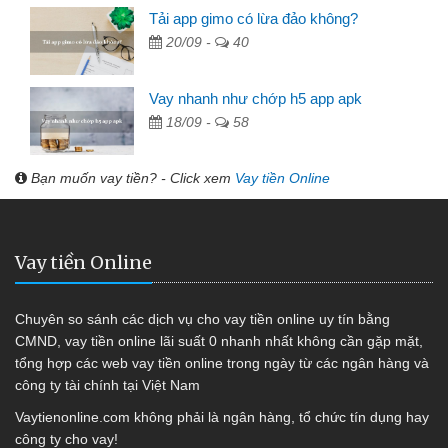
Tải app gimo có lừa đảo không?
20/09 -
40
Vay nhanh như chớp h5 app apk
18/09 -
58
Bạn muốn vay tiền? - Click xem
Vay tiền Online
Vay tiền Online
Chuyên so sánh các dịch vụ cho vay tiền online uy tín bằng
CMND, vay tiền online lãi suất 0 nhanh nhất không cần gặp mặt,
tổng hợp các web vay tiền online trong ngày từ các ngân hàng và
công ty tài chính tại Việt Nam
Vaytienonline.com không phải là ngân hàng, tổ chức tín dụng hay
công ty cho vay!