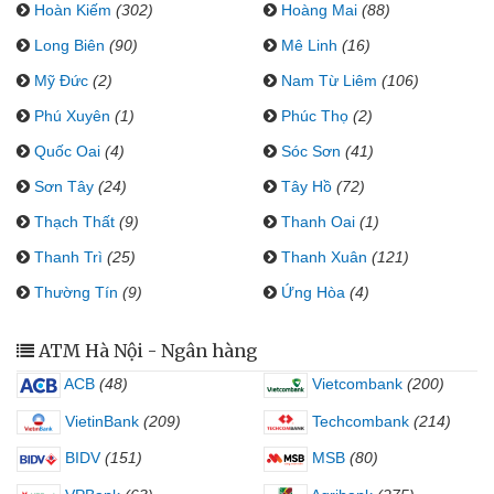
Hoàn Kiếm
(302)
Hoàng Mai
(88)
Long Biên
(90)
Mê Linh
(16)
Mỹ Đức
(2)
Nam Từ Liêm
(106)
Phú Xuyên
(1)
Phúc Thọ
(2)
Quốc Oai
(4)
Sóc Sơn
(41)
Sơn Tây
(24)
Tây Hồ
(72)
Thạch Thất
(9)
Thanh Oai
(1)
Thanh Trì
(25)
Thanh Xuân
(121)
Thường Tín
(9)
Ứng Hòa
(4)
ATM Hà Nội - Ngân hàng
ACB
(48)
Vietcombank
(200)
VietinBank
(209)
Techcombank
(214)
BIDV
(151)
MSB
(80)