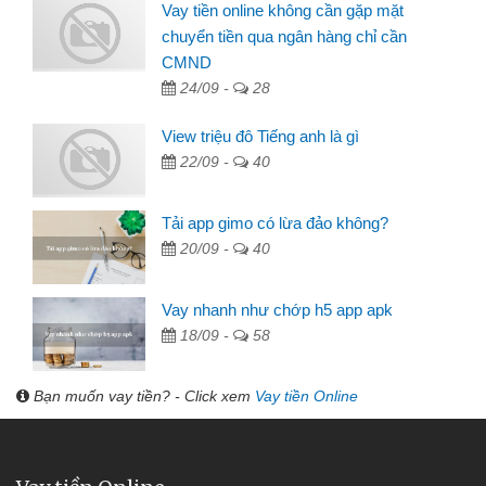
Vay tiền online không cần gặp mặt
chuyển tiền qua ngân hàng chỉ cần
CMND
24/09 -
28
View triệu đô Tiếng anh là gì
22/09 -
40
Tải app gimo có lừa đảo không?
20/09 -
40
Vay nhanh như chớp h5 app apk
18/09 -
58
Bạn muốn vay tiền? - Click xem
Vay tiền Online