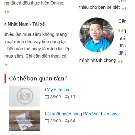
thiệu cho bạn bè biết
qu
Cấn Văn Lực - Tạp hóa
Tôi kinh doanh buôn bán nhỏ lẻ
nhiều lúc cần vốn nhập hàng, nhờ biết
đến website qua bạn bè giới thiệu tôi
đã giải quyết được công việc của
mình nhanh chóng
th
Có thể bạn quan tâm?
Cày lscg là gì
28/09 -
10
Lãi suất ngân hàng Bảo Việt hiện nay
26/09 -
64