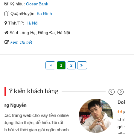
Ký hiệu:
OceanBank
Quận/Huyện:
Ba Đình
Tỉnh/TP:
Hà Nội
Số 4 Láng Hạ, Đống Đa, Hà Nội
Xem chi tiết
1
2
Ý kiến khách hàng
Đoàn Hữu Cảnh
Mình cần tiền gấp nên định cầm cố
chiếc xe wave nhưng thật may đã có
gói vay tiền bằng CMND online không
cần gặp mặt nên rất tiện lợi, sẽ giới