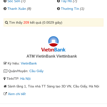
Sóc Sơn
(7)
Tây Hồ
(7)
Thanh Xuân
(8)
Thường Tín
(1)
Tìm thấy
209
kết quả (0.0029 giây)
ATM VietinBank Viettinbank
Ký hiệu:
VietinBank
Quận/Huyện:
Cầu Giấy
Tỉnh/TP:
Hà Nội
Sảnh tầng 1, Tòa nhà TT Sáng tạo 3D VN, Cầu Giấy, Hà Nội
Xem chi tiết