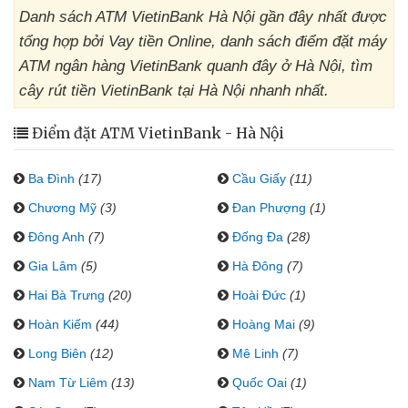
Danh sách ATM VietinBank Hà Nội gần đây nhất được
tổng hợp bởi Vay tiền Online, danh sách điểm đặt máy
ATM ngân hàng VietinBank quanh đây ở Hà Nội, tìm
cây rút tiền VietinBank tại Hà Nội nhanh nhất.
Điểm đặt ATM VietinBank - Hà Nội
Ba Đình
(17)
Cầu Giấy
(11)
Chương Mỹ
(3)
Đan Phượng
(1)
Đông Anh
(7)
Đống Đa
(28)
Gia Lâm
(5)
Hà Đông
(7)
Hai Bà Trưng
(20)
Hoài Đức
(1)
Hoàn Kiếm
(44)
Hoàng Mai
(9)
Long Biên
(12)
Mê Linh
(7)
Nam Từ Liêm
(13)
Quốc Oai
(1)