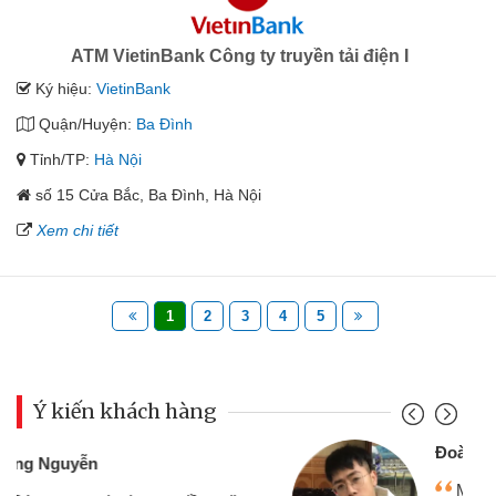
ATM VietinBank Công ty truyền tải điện I
Ký hiệu:
VietinBank
Quận/Huyện:
Ba Đình
Tỉnh/TP:
Hà Nội
số 15 Cửa Bắc, Ba Đình, Hà Nội
Xem chi tiết
1
2
3
4
5
Ý kiến khách hàng
Đoàn Hữu Cảnh
Mình cần tiền gấp nên định cầm cố