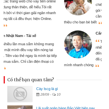
chiếc xe wave nhưng thật may đã có
gói vay tiền bằng CMND online không
cần gặp mặt nên rất tiện lợi, sẽ giới
thiệu cho bạn bè biết
qu
Cấn Văn Lực - Tạp hóa
Tôi kinh doanh buôn bán nhỏ lẻ
nhiều lúc cần vốn nhập hàng, nhờ biết
đến website qua bạn bè giới thiệu tôi
đã giải quyết được công việc của
mình nhanh chóng
th
Có thể bạn quan tâm?
Cày lscg là gì
28/09 -
10
Lãi suất ngân hàng Bảo Việt hiện nay