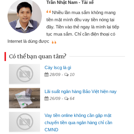
Tôi kinh doanh buôn bán nhỏ lẻ
nhiều lúc cần vốn nhập hàng, nhờ biết
đến website qua bạn bè giới thiệu tôi
p
đã giải quyết được công việc của
mình nhanh chóng
t
Có thể bạn quan tâm?
Cày lscg là gì
28/09 -
10
Lãi suất ngân hàng Bảo Việt hiện nay
26/09 -
64
Vay tiền online không cần gặp mặt
chuyển tiền qua ngân hàng chỉ cần
CMND