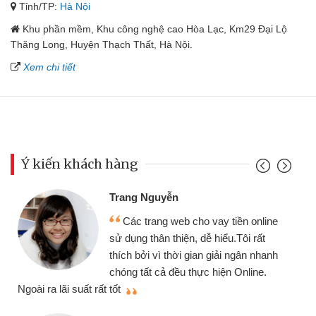
Tỉnh/TP:
Hà Nội
Khu phần mềm, Khu công nghệ cao Hòa Lạc, Km29 Đại Lộ
Thăng Long, Huyện Thạch Thất, Hà Nội.
Xem chi tiết
Ý kiến khách hàng
Đoàn Hữu Cảnh
Mình cần tiền gấp nên định cầm cố
chiếc xe wave nhưng thật may đã có
gói vay tiền bằng CMND online không
cần gặp mặt nên rất tiện lợi, sẽ giới
thiệu cho bạn bè biết
q
Cấn Văn Lực - Tạp hóa