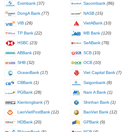
Eximbank
(37)
Sacombank
(86)
DongA Bank
(77)
NASB
(15)
VIB
(28)
VietABank
(10)
TP Bank
(22)
MB Bank
(120)
HSBC
(23)
SeABank
(78)
ABBank
(10)
SCB
(10)
SHB
(32)
OCB
(10)
OceanBank
(17)
Viet Capital Bank
(7)
CBBank
(1)
Saigonbank
(8)
PGBank
(28)
Nam A Bank
(1)
Kienlongbank
(7)
Shinhan Bank
(1)
LienVietPostBank
(12)
BaoViet Bank
(12)
HDBank
(20)
GPBank
(9)
PVcomBank
(5)
NCB
(4)