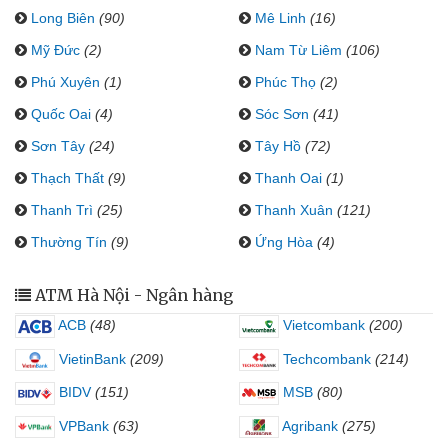
Long Biên
(90)
Mê Linh
(16)
Mỹ Đức
(2)
Nam Từ Liêm
(106)
Phú Xuyên
(1)
Phúc Thọ
(2)
Quốc Oai
(4)
Sóc Sơn
(41)
Sơn Tây
(24)
Tây Hồ
(72)
Thạch Thất
(9)
Thanh Oai
(1)
Thanh Trì
(25)
Thanh Xuân
(121)
Thường Tín
(9)
Ứng Hòa
(4)
ATM Hà Nội - Ngân hàng
ACB
(48)
Vietcombank
(200)
VietinBank
(209)
Techcombank
(214)
BIDV
(151)
MSB
(80)
VPBank
(63)
Agribank
(275)