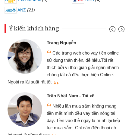
ANZ
(21)
Ý kiến khách hàng
Trang Nguyễn
Các trang web cho vay tiền online
sử dụng thân thiện, dễ hiểu.Tôi rất
thích bởi vì thời gian giải ngân nhanh
chóng tất cả đều thực hiện Online.
thi
Ngoài ra lãi suất rất tốt
Trần Nhật Nam - Tài xế
Nhiều lần mua sắm không mang
tiền mặt mình đều vay tiền nóng tại
đây. Tiền vào thẻ ngay là mình lại tiếp
tục mua sắm. Chỉ cần điện thoại có
mì
Internet là dùng được