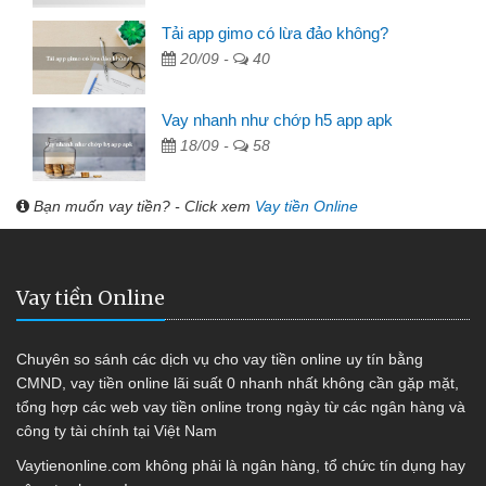
Tải app gimo có lừa đảo không?
20/09 -
40
Vay nhanh như chớp h5 app apk
18/09 -
58
Bạn muốn vay tiền? - Click xem
Vay tiền Online
Vay tiền Online
Chuyên so sánh các dịch vụ cho vay tiền online uy tín bằng
CMND, vay tiền online lãi suất 0 nhanh nhất không cần gặp mặt,
tổng hợp các web vay tiền online trong ngày từ các ngân hàng và
công ty tài chính tại Việt Nam
Vaytienonline.com không phải là ngân hàng, tổ chức tín dụng hay