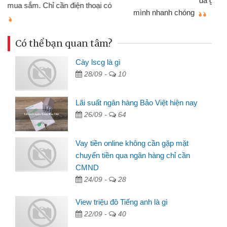
đã giải quyết được công việc của
mình nhanh chóng
th
Có thể bạn quan tâm?
Cày lscg là gì
28/09 -
10
Lãi suất ngân hàng Bảo Việt hiện nay
26/09 -
64
Vay tiền online không cần gặp mặt
chuyển tiền qua ngân hàng chỉ cần
CMND
24/09 -
28
View triệu đô Tiếng anh là gì
22/09 -
40