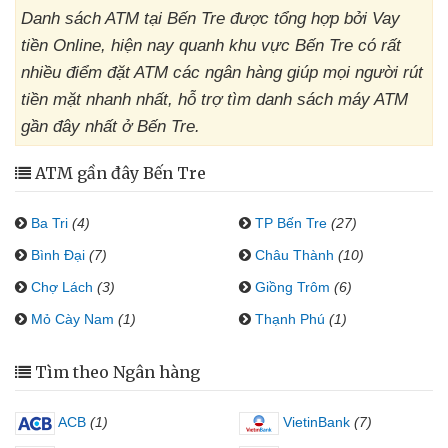
Danh sách ATM tại Bến Tre được tổng hợp bởi Vay
tiền Online, hiện nay quanh khu vực Bến Tre có rất
nhiều điểm đặt ATM các ngân hàng giúp mọi người rút
tiền mặt nhanh nhất, hỗ trợ tìm danh sách máy ATM
gần đây nhất ở Bến Tre.
ATM gần đây Bến Tre
Ba Tri
(4)
TP Bến Tre
(27)
Bình Đại
(7)
Châu Thành
(10)
Chợ Lách
(3)
Giồng Trôm
(6)
Mỏ Cày Nam
(1)
Thạnh Phú
(1)
Tìm theo Ngân hàng
ACB
(1)
VietinBank
(7)