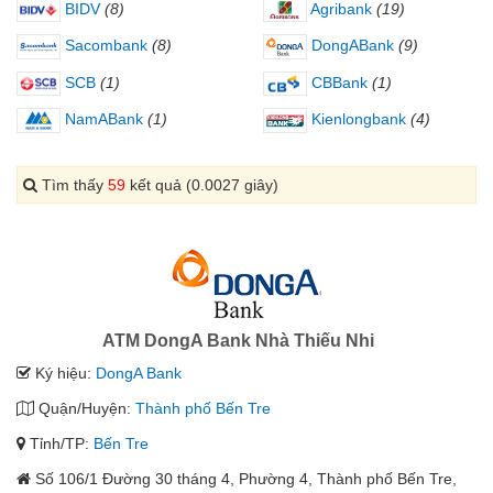
BIDV
(8)
Agribank
(19)
Sacombank
(8)
DongABank
(9)
SCB
(1)
CBBank
(1)
NamABank
(1)
Kienlongbank
(4)
Tìm thấy
59
kết quả (0.0027 giây)
ATM DongA Bank Nhà Thiếu Nhi
Ký hiệu:
DongA Bank
Quận/Huyện:
Thành phố Bến Tre
Tỉnh/TP:
Bến Tre
Số 106/1 Đường 30 tháng 4, Phường 4, Thành phố Bến Tre,