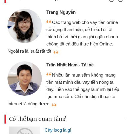
Trang Nguyễn
Các trang web cho vay tiền online
sử dụng thân thiện, dễ hiểu.Tôi rất
thích bởi vì thời gian giải ngân nhanh
chóng tất cả đều thực hiện Online.
thi
Ngoài ra lãi suất rất tốt
Trần Nhật Nam - Tài xế
Nhiều lần mua sắm không mang
tiền mặt mình đều vay tiền nóng tại
đây. Tiền vào thẻ ngay là mình lại tiếp
tục mua sắm. Chỉ cần điện thoại có
mì
Internet là dùng được
Có thể bạn quan tâm?
Cày lscg là gì