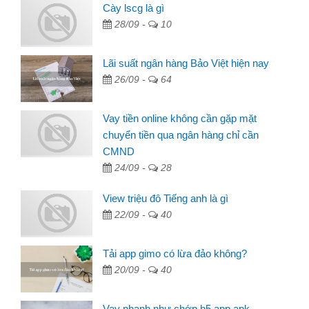
Cày lscg là gì
28/09 -
10
Lãi suất ngân hàng Bảo Việt hiện nay
26/09 -
64
Vay tiền online không cần gặp mặt
chuyển tiền qua ngân hàng chỉ cần
CMND
24/09 -
28
View triệu đô Tiếng anh là gì
22/09 -
40
Tải app gimo có lừa đảo không?
20/09 -
40
Vay nhanh như chớp h5 app apk