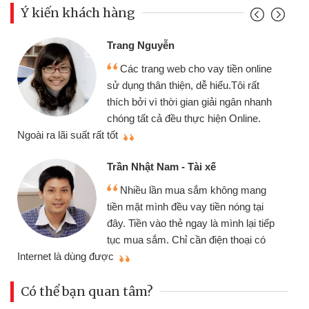
Ý kiến khách hàng
Đoàn Hữu Cảnh
yễn
Mình cần tiền 
g web cho vay tiền online
chiếc xe wave như
 thiện, dễ hiểu.Tôi rất
gói vay tiền bằng
 thời gian giải ngân nhanh
cần gặp mặt nên rất
ả đều thực hiện Online.
thiệu cho bạn bè biết
Cấn Văn Lực - Tạ
Nam - Tài xế
Tôi kinh doanh 
ần mua sắm không mang
nhiều lúc cần vốn 
nh đều vay tiền nóng tại
đến website qua bạn
o thẻ ngay là mình lại tiếp
đã giải quyết được
. Chỉ cần điện thoại có
mình nhanh chóng
Có thể bạn quan tâm?