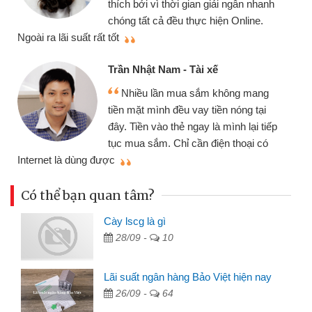
thích bởi vì thời gian giải ngân nhanh
chóng tất cả đều thực hiện Online.
thi
Ngoài ra lãi suất rất tốt
Trần Nhật Nam - Tài xế
Nhiều lần mua sắm không mang
tiền mặt mình đều vay tiền nóng tại
đây. Tiền vào thẻ ngay là mình lại tiếp
tục mua sắm. Chỉ cần điện thoại có
mì
Internet là dùng được
Có thể bạn quan tâm?
Cày lscg là gì
28/09 -
10
Lãi suất ngân hàng Bảo Việt hiện nay
26/09 -
64