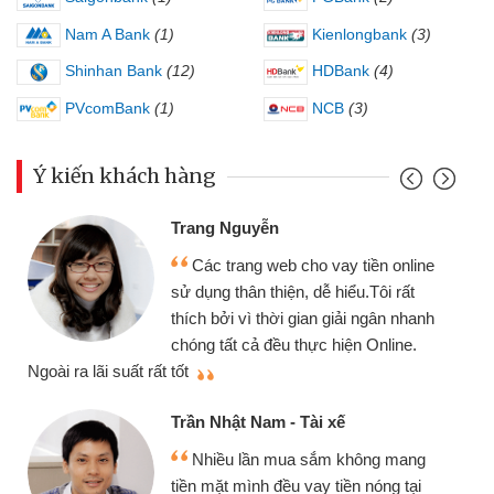
Nam A Bank
(1)
Kienlongbank
(3)
Shinhan Bank
(12)
HDBank
(4)
PVcomBank
(1)
NCB
(3)
Ý kiến khách hàng
Trang Nguyễn
Các trang web cho vay tiền online
sử dụng thân thiện, dễ hiểu.Tôi rất
thích bởi vì thời gian giải ngân nhanh
chóng tất cả đều thực hiện Online.
thi
Ngoài ra lãi suất rất tốt
Trần Nhật Nam - Tài xế
Nhiều lần mua sắm không mang
tiền mặt mình đều vay tiền nóng tại