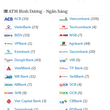
ATM Bình Dương - Ngân hàng
ACB
(10)
Vietcombank
(105)
VietinBank
(23)
Techcombank
(4)
BIDV
(33)
MSB
(7)
VPBank
(1)
Agribank
(44)
Eximbank
(7)
Sacombank
(20)
DongA Bank
(43)
VIB
(5)
VietABank
(2)
TP Bank
(1)
MB Bank
(11)
SeABank
(7)
ABBank
(7)
SCB
(4)
SHB
(9)
OCB
(5)
Viet Capital Bank
(3)
CBBank
(1)
Saigonbank
(1)
PGBank
(2)