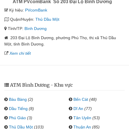
ATM PVcomBank Số 203 Đại Lộ Bình Dương
Ký hiệu:
PVcomBank
Quận/Huyện:
Thủ Dầu Một
Tỉnh/TP:
Bình Dương
203 Đại Lộ Bình Dương, phường Phú Thọ, thị xã Thủ Dầu
Một, tỉnh Bình Dương.
Xem chi tiết
ATM Bình Dương - Khu vực
Bàu Bàng
(2)
Bến Cát
(48)
Dầu Tiếng
(8)
Dĩ An
(77)
Phú Giáo
(3)
Tân Uyên
(53)
Thủ Dầu Một
(103)
Thuận An
(85)