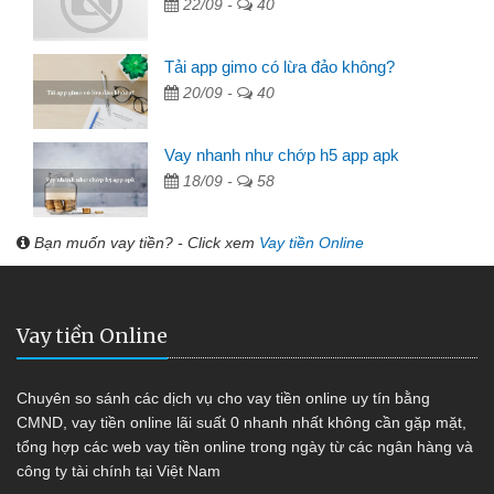
22/09 -
40
Tải app gimo có lừa đảo không?
20/09 -
40
Vay nhanh như chớp h5 app apk
18/09 -
58
Bạn muốn vay tiền? - Click xem
Vay tiền Online
Vay tiền Online
Chuyên so sánh các dịch vụ cho vay tiền online uy tín bằng
CMND, vay tiền online lãi suất 0 nhanh nhất không cần gặp mặt,
tổng hợp các web vay tiền online trong ngày từ các ngân hàng và
công ty tài chính tại Việt Nam