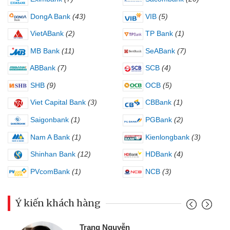
DongA Bank
(43)
VIB
(5)
VietABank
(2)
TP Bank
(1)
MB Bank
(11)
SeABank
(7)
ABBank
(7)
SCB
(4)
SHB
(9)
OCB
(5)
Viet Capital Bank
(3)
CBBank
(1)
Saigonbank
(1)
PGBank
(2)
Nam A Bank
(1)
Kienlongbank
(3)
Shinhan Bank
(12)
HDBank
(4)
PVcomBank
(1)
NCB
(3)
Ý kiến khách hàng
Đoàn Hữu Cảnh