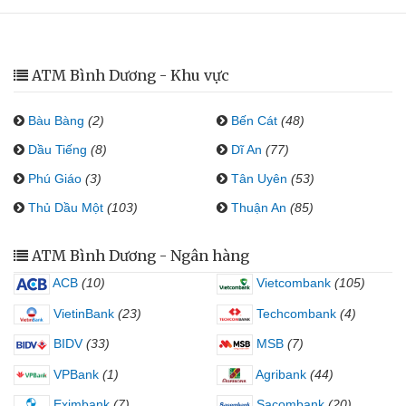
ATM Bình Dương - Khu vực
Bàu Bàng
(2)
Bến Cát
(48)
Dầu Tiếng
(8)
Dĩ An
(77)
Phú Giáo
(3)
Tân Uyên
(53)
Thủ Dầu Một
(103)
Thuận An
(85)
ATM Bình Dương - Ngân hàng
ACB
(10)
Vietcombank
(105)
VietinBank
(23)
Techcombank
(4)
BIDV
(33)
MSB
(7)
VPBank
(1)
Agribank
(44)
Eximbank
(7)
Sacombank
(20)